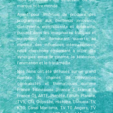
marqué notre monde.
Ayant pour ambition de produire des
programmes aux contenus innovants,
distrayants, enrichissants et éclairants,
puisant dans les imaginaires français et
européens en demeurant ouverts au
meilleur des influences internationales,
nous cherchons également à offrir des
synergies entre le cinéma, la télévision,
l'animation et le transmédia.
Nos films ont été diffusés sur un grand
nombre de chaînes de télévisions
généralistes et thématiques comme
France Télévisions (France 3, France 5,
France Ô), ARTE, Planète, Forum Planète,
TV5, CFI, Odyssée, Histoire, Ushuaïa TV,
KTO, Canal Maritima, TV 10 Angers, TV