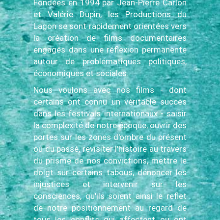
Fondées en 1994 par Jean-Pierre Carlon
et Valérie Dupin, les Productions du
Lagon se sont rapidement orientées vers
la création de films documentaires
engagés dans une réflexion permanente
autour de problématiques politiques,
économiques et sociales.
Nous voulons avec nos films - dont
certains ont connu un véritable succès
dans les festivals internationaux - saisir
la complexité de notre époque, ouvrir des
portes sur les zones d'ombre du présent
ou du passé, revisiter l'histoire au travers
du prisme de nos convictions, mettre le
doigt sur certains tabous, dénoncer les
injustices et intervenir sur les
consciences, qu'ils soient ainsi le reflet
de notre positionnement au regard de
tous les conflits qui affectent ou ont