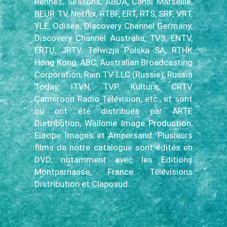
Rennes, Seasons, ABDA, Canal Marseille,
BEUR TV, Netflix, RTBF, ERT, RTS, SRF, VRT,
YLE, Odisea, Discovery Channel Germany,
Discovery Channel Australia, TV3, ENTV,
ERTU, JRTV, Telwizja Polska SA, RTHK
Hong Kong, ABC, Australian Broadcasting
Corporation, Rain TV LLC (Russie), Russia
Today, iTVN, TVP Kultura, CRTV
Cameroon Radio Télévision, etc., et sont
ou ont été distribués par ARTE
Distribution, Wallonie Image Production,
Europe Images et Ampersand. Plusieurs
films de notre catalogue sont édités en
DVD, notamment avec les Editions
Montparnasse, France Télévisions
Distribution et Claposud.