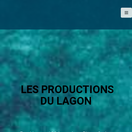
c
i
p
a
l
LES PRODUCTIONS
DU LAGON