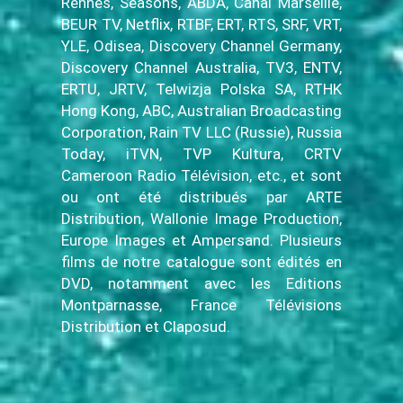
Rennes, Seasons, ABDA, Canal Marseille,
BEUR TV, Netflix, RTBF, ERT, RTS, SRF, VRT,
YLE, Odisea, Discovery Channel Germany,
Discovery Channel Australia, TV3, ENTV,
ERTU, JRTV, Telwizja Polska SA, RTHK
Hong Kong, ABC, Australian Broadcasting
Corporation, Rain TV LLC (Russie), Russia
Today, iTVN, TVP Kultura, CRTV
Cameroon Radio Télévision, etc., et sont
ou ont été distribués par ARTE
Distribution, Wallonie Image Production,
Europe Images et Ampersand. Plusieurs
films de notre catalogue sont édités en
DVD, notamment avec les Editions
Montparnasse, France Télévisions
Distribution et Claposud.