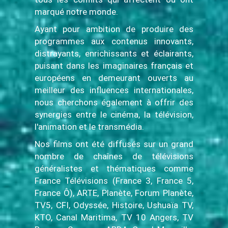
marqué notre monde.
Ayant pour ambition de produire des
programmes aux contenus innovants,
distrayants, enrichissants et éclairants,
puisant dans les imaginaires français et
européens en demeurant ouverts au
meilleur des influences internationales,
nous cherchons également à offrir des
synergies entre le cinéma, la télévision,
l'animation et le transmédia.
Nos films ont été diffusés sur un grand
nombre de chaînes de télévisions
généralistes et thématiques comme
France Télévisions (France 3, France 5,
France Ô), ARTE, Planète, Forum Planète,
TV5, CFI, Odyssée, Histoire, Ushuaïa TV,
KTO, Canal Maritima, TV 10 Angers, TV