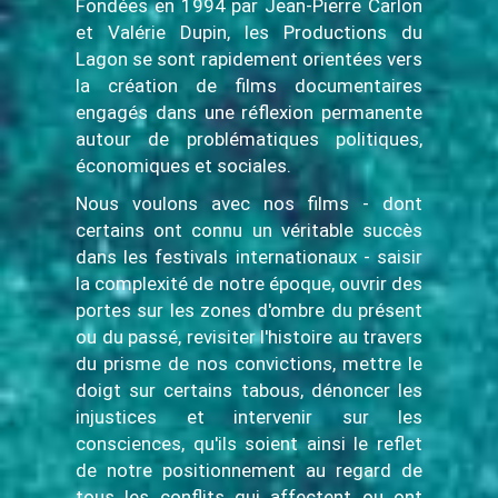
Fondées en 1994 par Jean-Pierre Carlon
et Valérie Dupin, les Productions du
Lagon se sont rapidement orientées vers
la création de films documentaires
engagés dans une réflexion permanente
autour de problématiques politiques,
économiques et sociales.
Nous voulons avec nos films - dont
certains ont connu un véritable succès
dans les festivals internationaux - saisir
la complexité de notre époque, ouvrir des
portes sur les zones d'ombre du présent
ou du passé, revisiter l'histoire au travers
du prisme de nos convictions, mettre le
doigt sur certains tabous, dénoncer les
injustices et intervenir sur les
consciences, qu'ils soient ainsi le reflet
de notre positionnement au regard de
tous les conflits qui affectent ou ont