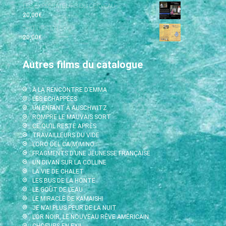
LES EXPLORATEURS DU CERVEAU
20,00
€
CHŒURS EN EXIL
20,00
€
Autres films du catalogue
À LA RENCONTRE D’EMMA
LES ECHAPPÉES
UN ENFANT À AUSCHWITZ
ROMPRE LE MAUVAIS SORT
CE QU’IL RESTE APRÈS
TRAVAILLEURS DU VIDE
L’ORO DEL CA(M)MINO
FRAGMENTS D’UNE JEUNESSE FRANÇAISE
UN DIVAN SUR LA COLLINE
LA VIE DE CHALET
LES BUS DE LA HONTE
LE GOÛT DE L’EAU
LE MIRACLE DE KAMAISHI
JE N’AI PLUS PEUR DE LA NUIT
L’OR NOIR, LE NOUVEAU RÊVE AMÉRICAIN
CHOEURS EN EXIL