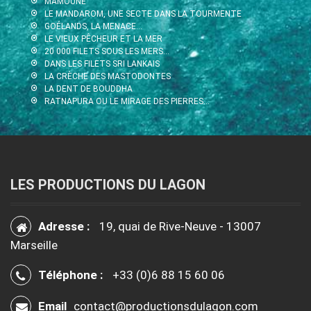
MAMOUNE
LE MANDAROM, UNE SECTE DANS LA TOURMENTE
GOÉLANDS, LA MENACE…
LE VIEUX PÊCHEUR ET LA MER
20 000 FILETS SOUS LES MERS…
DANS LES FILETS SRI LANKAIS
LA CRÈCHE DES MASTODONTES
LA DENT DE BOUDDHA
RATNAPURA OU LE MIRAGE DES PIERRES…
LES PRODUCTIONS DU LAGON
Adresse :
19, quai de Rive-Neuve - 13007
Marseille
Téléphone :
+33 (0)6 88 15 60 06
Email
contact@productionsdulagon.com