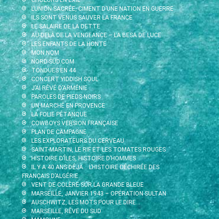
L’UNION SACRÉE, CIMENT D’UNE NATION EN GUERRE
ILS SONT VENUS SAUVER LA FRANCE
LE SALAIRE DE LA DETTE
AU-DELÀ DE LA VENGEANCE – LA BESA DE LUCE
LES ENFANTS DE LA HONTE
MON NOM
NORD-SUD.COM
TONDUES EN 44
CONCERT YIDDISH SOUL
J’AI RÊVÉ D’ARMÉNIE
PAROLES DE PIEDS-NOIRS
UN MARCHÉ EN PROVENCE
LA FOLIE PÉTANQUE
COWBOYS VERSION FRANÇAISE
PLAN DE CAMPAGNE
LES EXPLORATEURS DU CERVEAU
SAINT-MARTIN, LE RIF ET LES TOMATES ROUGES
HISTOIRE D’ÎLES, HISTOIRE D’HOMMES
IL Y A 40 ANS DÉJÀ… L’HISTOIRE DÉCHIRÉE DES
FRANÇAIS D’ALGÉRIE
VENT DE COLÈRE SUR LA GRANDE BLEUE
MARSEILLE, JANVIER 1943 – OPÉRATION SULTAN
AUSCHWITZ, LES MOTS POUR LE DIRE…
MARSEILLE, RÊVE DU SUD