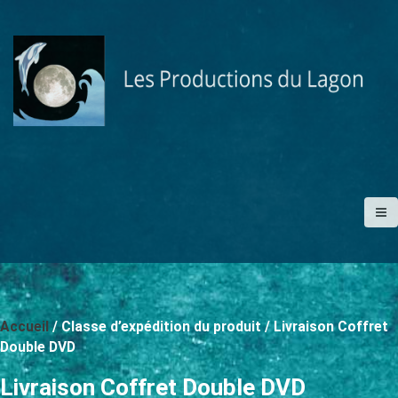
A
l
l
e
r
a
u
c
o
n
t
e
n
u
p
Accueil
/ Classe d’expédition du produit / Livraison Coffret
r
Double DVD
i
Livraison Coffret Double DVD
n