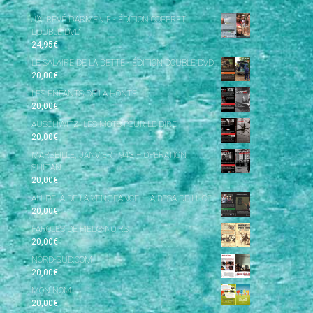
J’AI RÊVÉ D’ARMÉNIE - ÉDITION COFFRET
DOUBLE DVD
24,95
€
LE SALAIRE DE LA DETTE - ÉDITION DOUBLE DVD
20,00
€
LES ENFANTS DE LA HONTE
20,00
€
AUSCHWITZ, LES MOTS POUR LE DIRE
20,00
€
MARSEILLE, JANVIER 1943 – OPÉRATION
SULTAN
20,00
€
AU-DELÀ DE LA VENGEANCE - LA BESA DE LUCE
20,00
€
PAROLES DE PIEDS-NOIRS
20,00
€
NORD-SUD.COM
20,00
€
MON NOM
20,00
€