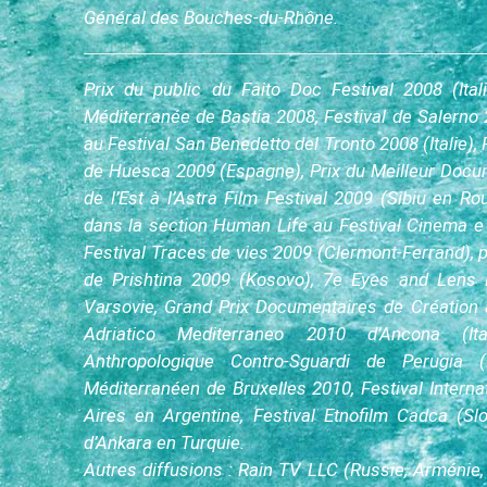
Général des Bouches-du-Rhône
.
Prix du public du Faito Doc Festival 2008 (Ital
Méditerranée de Bastia 2008, Festival de Salerno 2
au Festival San Benedetto del Tronto 2008 (Italie), 
de Huesca 2009 (Espagne), Prix du Meilleur Docu
de l’Est à l’Astra Film Festival 2009 (Sibiu en Ro
dans la section Human Life au Festival Cinema e Di
Festival Traces de vies 2009 (Clermont-Ferrand), p
de Prishtina 2009 (Kosovo),
7e Eyes and Lens 
Varsovie, Grand Prix Documentaires de Création 
Adriatico Mediterraneo 2010 d’Ancona (It
Anthropologique Contro-Sguardi de Perugia (I
Méditerranéen de Bruxelles 2010, Festival Inter
Aires en Argentine, Festival Etnofilm Cadca (Slov
d’Ankara en Turquie
.
Autres diffusions : Rain TV LLC (Russie, Arménie,