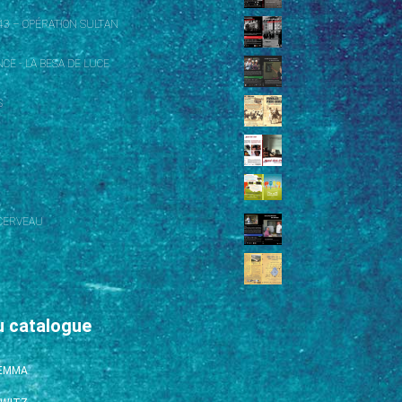
43 – OPÉRATION SULTAN
CE - LA BESA DE LUCE
S
CERVEAU
u catalogue
’EMMA