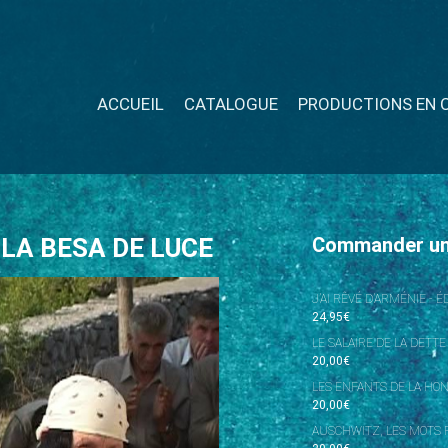
ACCUEIL
CATALOGUE
PRODUCTIONS EN 
LA BESA DE LUCE
Commander u
J’AI RÊVÉ D’ARMÉNIE - 
24,95
€
LE SALAIRE DE LA DETTE
20,00
€
LES ENFANTS DE LA HO
20,00
€
AUSCHWITZ, LES MOTS P