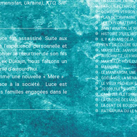
UN MARCHÉ EN PRO
rkmenistan, Ukraine), KTO, SRF
LA FOLIE PÉTANQUE
COWBOYS VERSION 
PLAN DE CAMPAGNE
LES EXPLORATEURS
SAINT-MARTIN, LE 
HISTOIRE D’ÎLES, H
uce fut assassiné. Suite aux
IL Y A 40 ANS DÉJÀ…
 l’expérience personnelle et
VENT DE COLÈRE SU
MARSEILLE, JANVIE
nner le meurtrier de son fils
AUSCHWITZ, LES MO
Lek Dukajin, nous faisons un
MARSEILLE, RÊVE DU
MAMOUNE
nie d’aujourd’hui
.
LE MANDAROM, UNE
omme une nouvelle « Mère » :
GOÉLANDS, LA MEN
face à la société… Luce est
LE VIEUX PÊCHEUR 
20 000 FILETS SOUS
es familles engagées dans le
DANS LES FILETS SRI
LA CRÈCHE DES MA
LA DENT DE BOUDD
RATNAPURA OU LE M
.