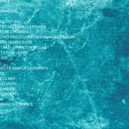
VENCE
FRANÇAISE
 DU CERVEAU
RIF ET LES TOMATES ROUGES
ISTOIRE D’HOMMES
 L’HISTOIRE DÉCHIRÉE DES FRANÇAIS D’ALGÉRIE
R LA GRANDE BLEUE
R 1943 – OPÉRATION SULTAN
TS POUR LE DIRE…
 SUD
 SECTE DANS LA TOURMENTE
ACE…
ET LA MER
 LES MERS…
 LANKAIS
STODONTES
HA
IRAGE DES PIERRES…