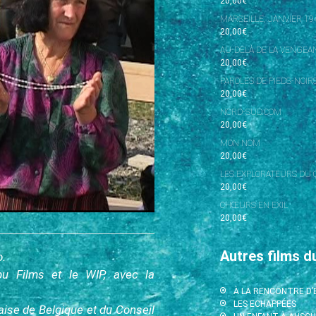
20,00
€
MARSEILLE, JANVIER 19
20,00
€
AU-DELÀ DE LA VENGEAN
20,00
€
PAROLES DE PIEDS-NOIR
20,00
€
NORD-SUD.COM
20,00
€
MON NOM
20,00
€
LES EXPLORATEURS DU 
20,00
€
CHŒURS EN EXIL
20,00
€
Autres films d
o
.
ibu Films et le WIP, avec la
À LA RENCONTRE D
LES ECHAPPÉES
ise de Belgique et du Conseil