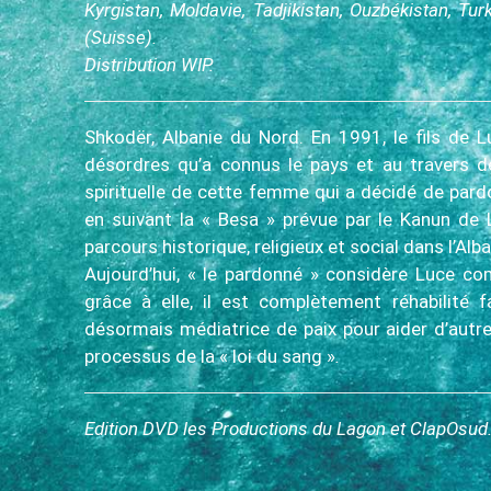
Kyrgistan, Moldavie, Tadjikistan, Ouzbékistan, Tu
(Suisse)
.
Distribution WIP.
Shkodër, Albanie du Nord. En 1991, le fils de L
désordres qu’a connus le pays et au travers de
spirituelle de cette femme qui a décidé de pardo
en suivant la « Besa » prévue par le Kanun de 
parcours historique, religieux et social dans l’Alba
Aujourd’hui, « le pardonné » considère Luce c
grâce à elle, il est complètement réhabilité 
désormais médiatrice de paix pour aider d’autr
processus de la « loi du sang »
.
Edition DVD les Productions du Lagon et ClapOsud