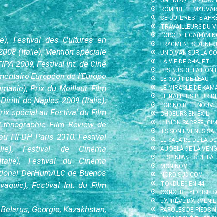
UN ENFANT À AUSC
ROMPRE LE MAUVAI
CE QU’IL RESTE APR
TRAVAILLEURS DU V
L’ORO DEL CA(M)MIN
ie), Festival des Cultures en
FRAGMENTS D’UNE J
008 (Italie), Mention spéciale
UN DIVAN SUR LA CO
LA VIE DE CHALET
FIPA 2009, Festival Int. de Ciné
LES BUS DE LA HON
mentaire Européen de l’Europe
LE GOÛT DE L’EAU
umanie), Prix du Meilleur Film
LE MIRACLE DE KAMA
JE N’AI PLUS PEUR D
ritti de Naples 2009 (Italie),
L’OR NOIR, LE NOUV
rix spécial au Festival du Film
CHOEURS EN EXIL
L’UNION SACRÉE, CI
Ethnographic Film Review de
ILS SONT VENUS SA
au FIFDH Paris 2010, Festival
LE SALAIRE DE LA D
alie), Festival de Cinéma
AU-DELÀ DE LA VENG
LES ENFANTS DE LA
talie), Festival du Cinéma
MON NOM
national DerHumALC de Buenos
NORD-SUD.COM
aquie), Festival Int. du Film
TONDUES EN 44
CONCERT YIDDISH S
J’AI RÊVÉ D’ARMÉNIE
 Belarus, Georgie, Kazakhstan,
PAROLES DE PIEDS-N