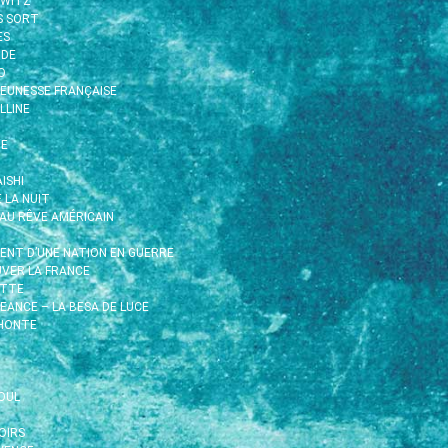
HWITZ
S SORT
ÈS
IDE
O
EUNESSE FRANÇAISE
LLINE
TE
ISHI
E LA NUIT
EAU RÊVE AMÉRICAIN
MENT D’UNE NATION EN GUERRE
UVER LA FRANCE
ETTE
EANCE – LA BESA DE LUCE
 HONTE
OUL
OIRS