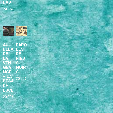
DVD
24,95
€
AU-
PARO
DELÀ
LES
DE
DE
LA
PIED
VEN
S-
GEA
NOIR
NCE
S
– LA
20,00
€
BESA
DE
LUCE
20,00
€