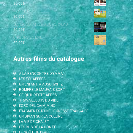
20,00
€
MON NOM
20,00
€
LES EXPLORATEURS DU CERVEAU
20,00
€
CHŒURS EN EXIL
20,00
€
Autres films du catalogue
À LA RENCONTRE D’EMMA
LES ECHAPPÉES
UN ENFANT À AUSCHWITZ
ROMPRE LE MAUVAIS SORT
CE QU’IL RESTE APRÈS
TRAVAILLEURS DU VIDE
L’ORO DEL CA(M)MINO
FRAGMENTS D’UNE JEUNESSE FRANÇAISE
UN DIVAN SUR LA COLLINE
LA VIE DE CHALET
LES BUS DE LA HONTE
LE GOÛT DE L’EAU