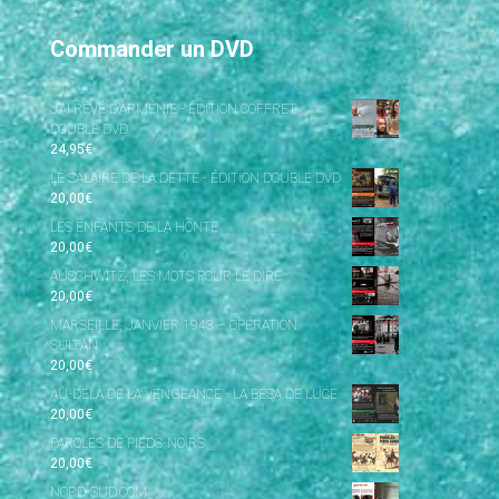
Commander un DVD
J’AI RÊVÉ D’ARMÉNIE - ÉDITION COFFRET
DOUBLE DVD
24,95
€
LE SALAIRE DE LA DETTE - ÉDITION DOUBLE DVD
20,00
€
LES ENFANTS DE LA HONTE
20,00
€
AUSCHWITZ, LES MOTS POUR LE DIRE
20,00
€
MARSEILLE, JANVIER 1943 – OPÉRATION
SULTAN
20,00
€
AU-DELÀ DE LA VENGEANCE - LA BESA DE LUCE
20,00
€
PAROLES DE PIEDS-NOIRS
20,00
€
NORD-SUD.COM