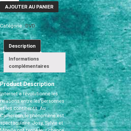
AJOUTER AU PANIER
Catégorie :
DVD
Description
Informations
complémentaires
Product Description
Internet a révolutionné les
relations entre les personnes
et les continents. Au
Cameroun, le phénomène est
spectaculaire. Josy, Sylvie et
Mireille ont tenté leur chance