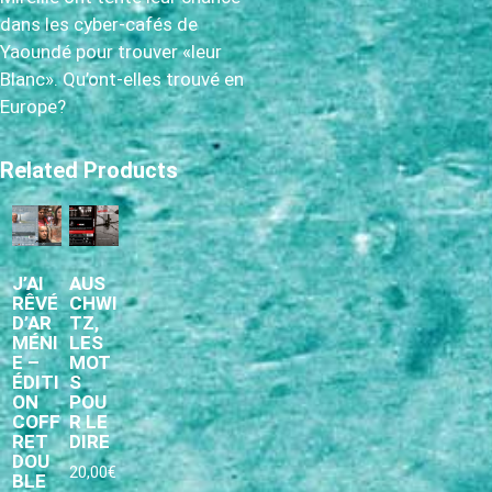
dans les cyber-cafés de
Yaoundé pour trouver «leur
Blanc». Qu’ont-elles trouvé en
Europe?
Related Products
J’AI
AUS
RÊVÉ
CHWI
D’AR
TZ,
MÉNI
LES
E –
MOT
ÉDITI
S
ON
POU
COFF
R LE
RET
DIRE
DOU
20,00
€
BLE