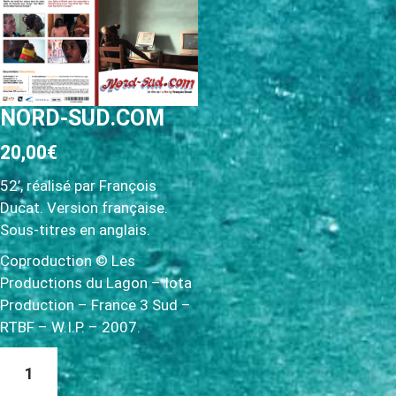
c
i
p
a
l
NORD-SUD.COM
20,00
€
52’, réalisé par François
Ducat. Version française.
Sous-titres en anglais.
Coproduction © Les
Productions du Lagon – Iota
Production – France 3 Sud –
RTBF – W.I.P. – 2007.