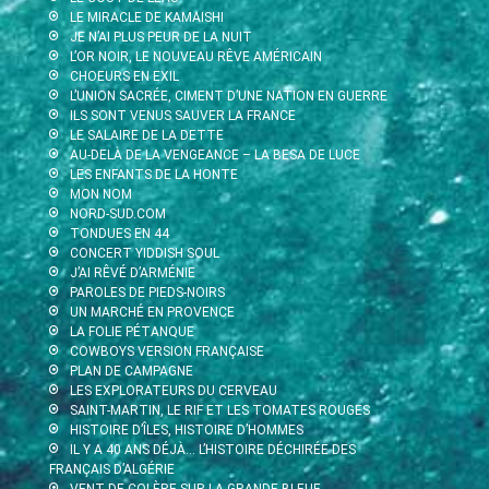
LE MIRACLE DE KAMAISHI
JE N’AI PLUS PEUR DE LA NUIT
L’OR NOIR, LE NOUVEAU RÊVE AMÉRICAIN
CHOEURS EN EXIL
L’UNION SACRÉE, CIMENT D’UNE NATION EN GUERRE
ILS SONT VENUS SAUVER LA FRANCE
LE SALAIRE DE LA DETTE
AU-DELÀ DE LA VENGEANCE – LA BESA DE LUCE
LES ENFANTS DE LA HONTE
MON NOM
NORD-SUD.COM
TONDUES EN 44
CONCERT YIDDISH SOUL
J’AI RÊVÉ D’ARMÉNIE
PAROLES DE PIEDS-NOIRS
UN MARCHÉ EN PROVENCE
LA FOLIE PÉTANQUE
COWBOYS VERSION FRANÇAISE
PLAN DE CAMPAGNE
LES EXPLORATEURS DU CERVEAU
SAINT-MARTIN, LE RIF ET LES TOMATES ROUGES
HISTOIRE D’ÎLES, HISTOIRE D’HOMMES
IL Y A 40 ANS DÉJÀ… L’HISTOIRE DÉCHIRÉE DES
FRANÇAIS D’ALGÉRIE