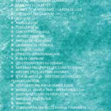
ILS SONT VENUS SAUVER LA FRANCE
LE SALAIRE DE LA DETTE
AU-DELÀ DE LA VENGEANCE – LA BESA DE LUCE
LES ENFANTS DE LA HONTE
MON NOM
NORD-SUD.COM
TONDUES EN 44
CONCERT YIDDISH SOUL
J’AI RÊVÉ D’ARMÉNIE
PAROLES DE PIEDS-NOIRS
UN MARCHÉ EN PROVENCE
LA FOLIE PÉTANQUE
COWBOYS VERSION FRANÇAISE
PLAN DE CAMPAGNE
LES EXPLORATEURS DU CERVEAU
SAINT-MARTIN, LE RIF ET LES TOMATES ROUGES
HISTOIRE D’ÎLES, HISTOIRE D’HOMMES
IL Y A 40 ANS DÉJÀ… L’HISTOIRE DÉCHIRÉE DES
FRANÇAIS D’ALGÉRIE
VENT DE COLÈRE SUR LA GRANDE BLEUE
MARSEILLE, JANVIER 1943 – OPÉRATION SULTAN
AUSCHWITZ, LES MOTS POUR LE DIRE…
MARSEILLE, RÊVE DU SUD
MAMOUNE
LE MANDAROM, UNE SECTE DANS LA TOURMENTE