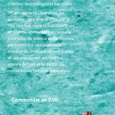
d’ombre des transports parisiens.
70 ans après la Libération, ce
documentaire lève le voile sur le
rôle des bus dans la Solution finale
en France, en mettant en lumière
les zones de silence et de déni qui
perdurent sur cette période
sombre de l’histoire de notre pays
et qui continuent aujourd’hui
encore de hanter le destin de
nombreuses familles françaises.
Commander un DVD
J’AI RÊVÉ D’ARMÉNIE - ÉDITION COFFRET