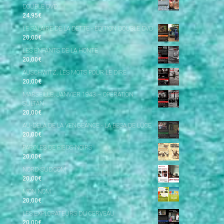
DOUBLE DVD
24,95
€
LE SALAIRE DE LA DETTE - ÉDITION DOUBLE DVD
20,00
€
LES ENFANTS DE LA HONTE
20,00
€
AUSCHWITZ, LES MOTS POUR LE DIRE
20,00
€
MARSEILLE, JANVIER 1943 – OPÉRATION
SULTAN
20,00
€
AU-DELÀ DE LA VENGEANCE - LA BESA DE LUCE
20,00
€
PAROLES DE PIEDS-NOIRS
20,00
€
NORD-SUD.COM
20,00
€
MON NOM
20,00
€
LES EXPLORATEURS DU CERVEAU
20,00
€