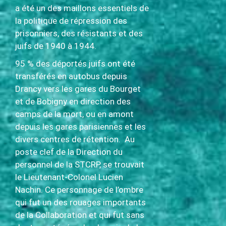
a été un des maillons essentiels de
la politique de répression des
prisonniers, des résistants et des
juifs de 1940 à 1944.
95 % des déportés juifs ont été
transférés en autobus depuis
Drancy vers les gares du Bourget
et de Bobigny en direction des
camps de la mort, ou en amont
depuis les gares parisiennes et les
divers centres de rétention. Au
poste clef de la Direction du
personnel de la STCRP, se trouvait
le Lieutenant-Colonel Lucien
Nachin. Ce personnage de l’ombre
qui fut un des rouages importants
de la Collaboration et qui fut sans