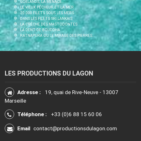
GOÉLANDS, LA MENACE…
LE VIEUX PÊCHEUR ET LA MER
20 000 FILETS SOUS LES MERS…
DANS LES FILETS SRI LANKAIS
LA CRÈCHE DES MASTODONTES
LA DENT DE BOUDDHA
RATNAPURA OU LE MIRAGE DES PIERRES…
LES PRODUCTIONS DU LAGON
Adresse :
19, quai de Rive-Neuve - 13007
Marseille
Téléphone :
+33 (0)6 88 15 60 06
Email
contact@productionsdulagon.com