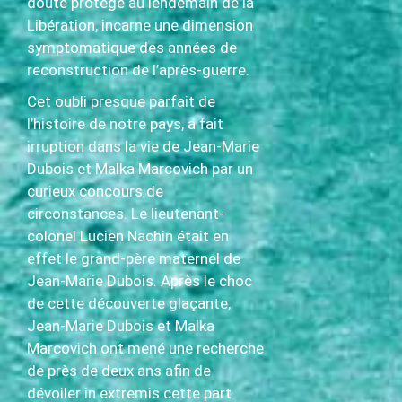
doute protégé au lendemain de la
Libération, incarne une dimension
symptomatique des années de
reconstruction de l’après-guerre.
Cet oubli presque parfait de
l’histoire de notre pays, a fait
irruption dans la vie de Jean-Marie
Dubois et Malka Marcovich par un
curieux concours de
circonstances. Le lieutenant-
colonel Lucien Nachin était en
effet le grand-père maternel de
Jean-Marie Dubois. Après le choc
de cette découverte glaçante,
Jean-Marie Dubois et Malka
Marcovich ont mené une recherche
de près de deux ans afin de
dévoiler in extremis cette part