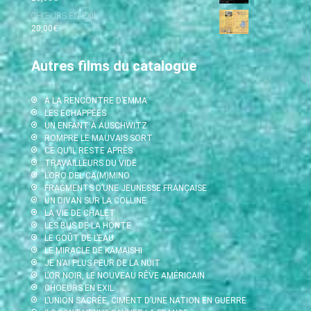
CHŒURS EN EXIL
20,00
€
Autres films du catalogue
À LA RENCONTRE D’EMMA
LES ECHAPPÉES
UN ENFANT À AUSCHWITZ
ROMPRE LE MAUVAIS SORT
CE QU’IL RESTE APRÈS
TRAVAILLEURS DU VIDE
L’ORO DEL CA(M)MINO
FRAGMENTS D’UNE JEUNESSE FRANÇAISE
UN DIVAN SUR LA COLLINE
LA VIE DE CHALET
LES BUS DE LA HONTE
LE GOÛT DE L’EAU
LE MIRACLE DE KAMAISHI
JE N’AI PLUS PEUR DE LA NUIT
L’OR NOIR, LE NOUVEAU RÊVE AMÉRICAIN
CHOEURS EN EXIL
L’UNION SACRÉE, CIMENT D’UNE NATION EN GUERRE