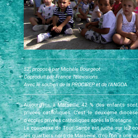
c
i
p
a
l
52’, proposé par Michèle Bourgeot.
Coproduit par France Télévisions.
Avec le soutien de la PROCIREP et de l’ANGOA.
Aujourd’hui, à Marseille, 42 % des enfants son
privées catholiques. C’est le deuxième diocèse
d’écoles privées catholiques après la Bretagne.
Le complexe de Tour-Sainte est juché sur les co
les quartiers nord de Marseille, d’où l’on a une vu