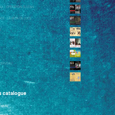
43 – OPÉRATION SULTAN
CE - LA BESA DE LUCE
S
CERVEAU
u catalogue
’EMMA