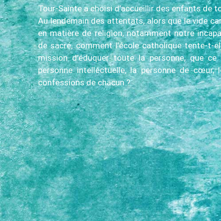
Tour-Sainte a choisi d’accueillir des enfants de 
Au lendemain des attentats, alors que le vide car
en matière de religion, notamment notre incap
de sacré, comment l’école catholique tente-t-el
mission d’éduquer toute la personne, que ce s
personne intellectuelle, la personne de cœur,
confessions de chacun ?