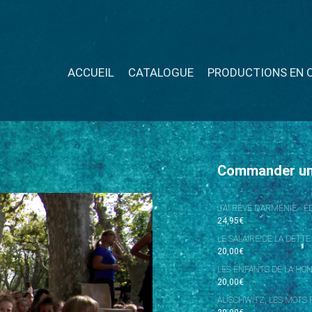
ACCUEIL
CATALOGUE
PRODUCTIONS EN 
Commander u
J’AI RÊVÉ D’ARMÉNIE - 
24,95
€
LE SALAIRE DE LA DETTE
20,00
€
LES ENFANTS DE LA HO
20,00
€
AUSCHWITZ, LES MOTS P