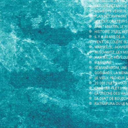
UN MARCHÉ EN PRO
LA FOLIE PÉTANQUE
COWBOYS VERSION 
PLAN DE CAMPAGNE
LES EXPLORATEURS
SAINT-MARTIN, LE 
HISTOIRE D’ÎLES, H
IL Y A 40 ANS DÉJÀ…
VENT DE COLÈRE SU
MARSEILLE, JANVIE
AUSCHWITZ, LES MO
MARSEILLE, RÊVE DU
MAMOUNE
LE MANDAROM, UNE
GOÉLANDS, LA MEN
LE VIEUX PÊCHEUR 
20 000 FILETS SOUS
DANS LES FILETS SRI
LA CRÈCHE DES MA
LA DENT DE BOUDD
RATNAPURA OU LE M