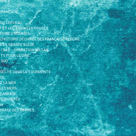
VENCE
FRANÇAISE
 DU CERVEAU
RIF ET LES TOMATES ROUGES
ISTOIRE D’HOMMES
 L’HISTOIRE DÉCHIRÉE DES FRANÇAIS D’ALGÉRIE
R LA GRANDE BLEUE
R 1943 – OPÉRATION SULTAN
TS POUR LE DIRE…
 SUD
 SECTE DANS LA TOURMENTE
ACE…
ET LA MER
 LES MERS…
 LANKAIS
STODONTES
HA
IRAGE DES PIERRES…