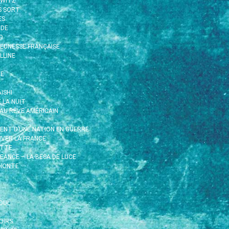
HWITZ
S SORT
ÈS
IDE
O
EUNESSE FRANÇAISE
LLINE
TE
ISHI
E LA NUIT
EAU RÊVE AMÉRICAIN
MENT D’UNE NATION EN GUERRE
UVER LA FRANCE
ETTE
EANCE – LA BESA DE LUCE
 HONTE
OUL
OIRS