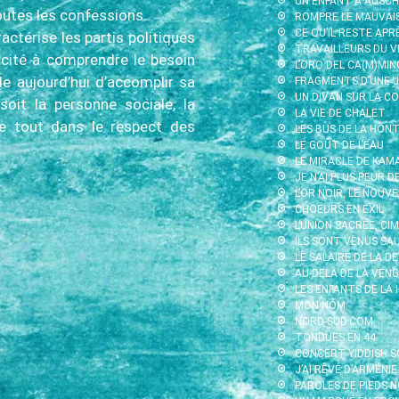
UN ENFANT À AUSC
toutes les confessions.
ROMPRE LE MAUVAI
CE QU’IL RESTE APR
actérise les partis politiques
TRAVAILLEURS DU V
acité à comprendre le besoin
L’ORO DEL CA(M)MIN
le aujourd’hui d’accomplir sa
FRAGMENTS D’UNE J
UN DIVAN SUR LA CO
oit la personne sociale, la
LA VIE DE CHALET
 le tout dans le respect des
LES BUS DE LA HON
LE GOÛT DE L’EAU
LE MIRACLE DE KAMA
JE N’AI PLUS PEUR D
L’OR NOIR, LE NOUV
CHOEURS EN EXIL
L’UNION SACRÉE, CI
ILS SONT VENUS SA
LE SALAIRE DE LA D
AU-DELÀ DE LA VENG
LES ENFANTS DE LA
MON NOM
NORD-SUD.COM
TONDUES EN 44
CONCERT YIDDISH S
J’AI RÊVÉ D’ARMÉNIE
PAROLES DE PIEDS-N