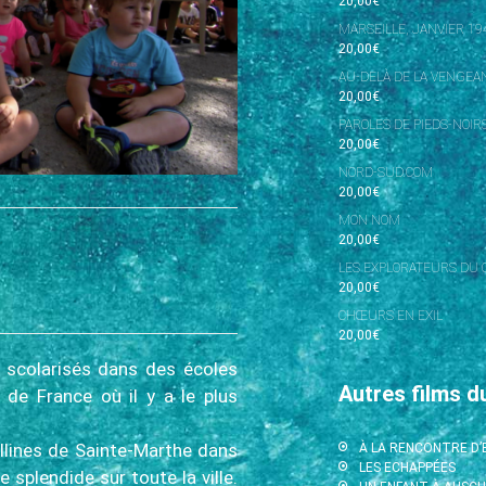
20,00
€
MARSEILLE, JANVIER 19
20,00
€
AU-DELÀ DE LA VENGEAN
20,00
€
PAROLES DE PIEDS-NOIR
20,00
€
NORD-SUD.COM
20,00
€
MON NOM
20,00
€
LES EXPLORATEURS DU 
20,00
€
CHŒURS EN EXIL
20,00
€
t scolarisés dans des écoles
Autres films d
 de France où il y a le plus
llines de Sainte-Marthe dans
À LA RENCONTRE D
LES ECHAPPÉES
e splendide sur toute la ville.