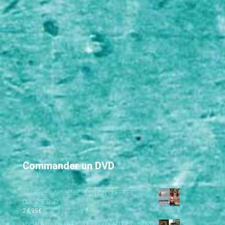
Commander un DVD
J’AI RÊVÉ D’ARMÉNIE - ÉDITION COFFRET
DOUBLE DVD
24,95
€
LE SALAIRE DE LA DETTE - ÉDITION DOUBLE DVD