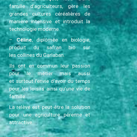
famille d’agriculteurs, gère les
grandes cultures céréalières de
manière intensive et introduit la
technologie moderne.
–
Céline
, diplômée en biologie,
produit du safran bio sur
les collines du Garlaban.
Ils ont en commun leur passion
pour le métier mais aussi
et surtout l’envie d’avoir du temps
pour les loisirs ainsi qu’une vie de
famille.
La relève est peut-être la solution
pour une agriculture pérenne et
attractive.