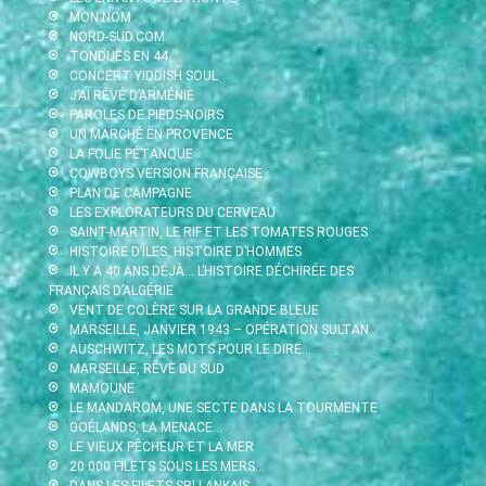
MON NOM
NORD-SUD.COM
TONDUES EN 44
CONCERT YIDDISH SOUL
J’AI RÊVÉ D’ARMÉNIE
PAROLES DE PIEDS-NOIRS
UN MARCHÉ EN PROVENCE
LA FOLIE PÉTANQUE
COWBOYS VERSION FRANÇAISE
PLAN DE CAMPAGNE
LES EXPLORATEURS DU CERVEAU
SAINT-MARTIN, LE RIF ET LES TOMATES ROUGES
HISTOIRE D’ÎLES, HISTOIRE D’HOMMES
IL Y A 40 ANS DÉJÀ… L’HISTOIRE DÉCHIRÉE DES
FRANÇAIS D’ALGÉRIE
VENT DE COLÈRE SUR LA GRANDE BLEUE
MARSEILLE, JANVIER 1943 – OPÉRATION SULTAN
AUSCHWITZ, LES MOTS POUR LE DIRE…
MARSEILLE, RÊVE DU SUD
MAMOUNE
LE MANDAROM, UNE SECTE DANS LA TOURMENTE
GOÉLANDS, LA MENACE…
LE VIEUX PÊCHEUR ET LA MER
20 000 FILETS SOUS LES MERS…
DANS LES FILETS SRI LANKAIS