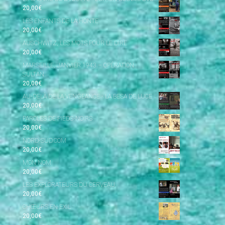
20,00
€
LES ENFANTS DE LA HONTE
20,00
€
AUSCHWITZ, LES MOTS POUR LE DIRE
20,00
€
MARSEILLE, JANVIER 1943 – OPÉRATION
SULTAN
20,00
€
AU-DELÀ DE LA VENGEANCE - LA BESA DE LUCE
20,00
€
PAROLES DE PIEDS-NOIRS
20,00
€
NORD-SUD.COM
20,00
€
MON NOM
20,00
€
LES EXPLORATEURS DU CERVEAU
20,00
€
CHŒURS EN EXIL
20,00
€