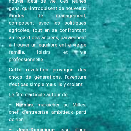
nouvel idéal de vie. Ces jeunes
gens, qui introduisent de nouveaux
modes de management,
composent avec les politiques
agricoles, tout en se confrontant
au regard des anciens, parviennent
à trouver un équilibre entre vie de
famille, loisirs et vie
professionnelle.
Cette révolution provoque des
chocs de générations, l’aventure
n’est pas simple mais ils y croient.
Le film s’articule autour de:
–
Nicolas
, maraîcher au Milles,
chef d’entreprise ambitieux parti
de rien.
–
Jean-Dominique
, issu d’une