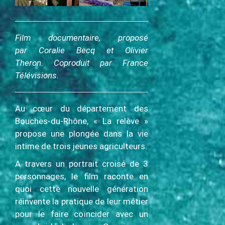
c
i
p
Film documentaire, proposé
a
par Coralie Becq et Olivier
l
Theron. Coproduit par France
Télévisions.
Au cœur du département des
Bouches-du-Rhône, « La relève »
propose une plongée dans la vie
intime de trois jeunes agriculteurs.
A travers un portrait croisé de 3
personnages, le film raconte en
quoi cette nouvelle génération
réinvente la pratique de leur métier
pour le faire coïncider avec un