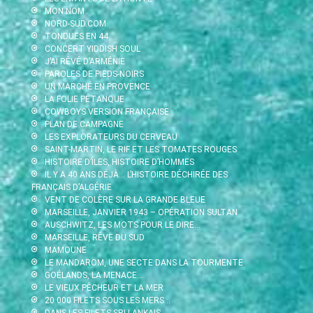
MON NOM
NORD-SUD.COM
TONDUES EN 44
CONCERT YIDDISH SOUL
J’AI RÊVÉ D’ARMÉNIE
PAROLES DE PIEDS-NOIRS
UN MARCHÉ EN PROVENCE
LA FOLIE PÉTANQUE
COWBOYS VERSION FRANÇAISE
PLAN DE CAMPAGNE
LES EXPLORATEURS DU CERVEAU
SAINT-MARTIN, LE RIF ET LES TOMATES ROUGES
HISTOIRE D’ÎLES, HISTOIRE D’HOMMES
IL Y A 40 ANS DÉJÀ… L’HISTOIRE DÉCHIRÉE DES
FRANÇAIS D’ALGÉRIE
VENT DE COLÈRE SUR LA GRANDE BLEUE
MARSEILLE, JANVIER 1943 – OPÉRATION SULTAN
AUSCHWITZ, LES MOTS POUR LE DIRE…
MARSEILLE, RÊVE DU SUD
MAMOUNE
LE MANDAROM, UNE SECTE DANS LA TOURMENTE
GOÉLANDS, LA MENACE…
LE VIEUX PÊCHEUR ET LA MER
20 000 FILETS SOUS LES MERS…
DANS LES FILETS SRI LANKAIS