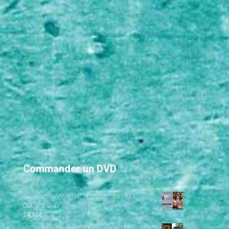
Commander un DVD
J’AI RÊVÉ D’ARMÉNIE - ÉDITION COFFRET
DOUBLE DVD
24,95
€
LE SALAIRE DE LA DETTE - ÉDITION DOUBLE DVD