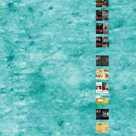
20,00
€
LES ENFANTS DE LA HONTE
20,00
€
AUSCHWITZ, LES MOTS POUR LE DIRE
20,00
€
MARSEILLE, JANVIER 1943 – OPÉRATION
SULTAN
20,00
€
AU-DELÀ DE LA VENGEANCE - LA BESA DE LUCE
20,00
€
PAROLES DE PIEDS-NOIRS
20,00
€
NORD-SUD.COM
20,00
€
MON NOM
20,00
€
LES EXPLORATEURS DU CERVEAU
20,00
€
CHŒURS EN EXIL
20,00
€