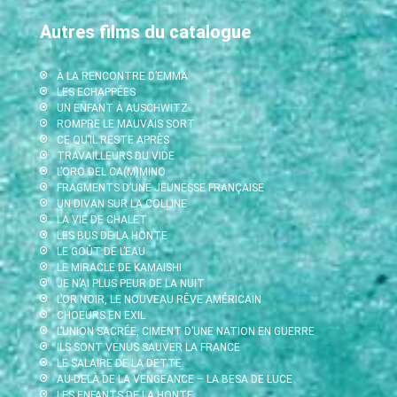
Autres films du catalogue
À LA RENCONTRE D’EMMA
LES ECHAPPÉES
UN ENFANT À AUSCHWITZ
ROMPRE LE MAUVAIS SORT
CE QU’IL RESTE APRÈS
TRAVAILLEURS DU VIDE
L’ORO DEL CA(M)MINO
FRAGMENTS D’UNE JEUNESSE FRANÇAISE
UN DIVAN SUR LA COLLINE
LA VIE DE CHALET
LES BUS DE LA HONTE
LE GOÛT DE L’EAU
LE MIRACLE DE KAMAISHI
JE N’AI PLUS PEUR DE LA NUIT
L’OR NOIR, LE NOUVEAU RÊVE AMÉRICAIN
CHOEURS EN EXIL
L’UNION SACRÉE, CIMENT D’UNE NATION EN GUERRE
ILS SONT VENUS SAUVER LA FRANCE
LE SALAIRE DE LA DETTE
AU-DELÀ DE LA VENGEANCE – LA BESA DE LUCE
LES ENFANTS DE LA HONTE