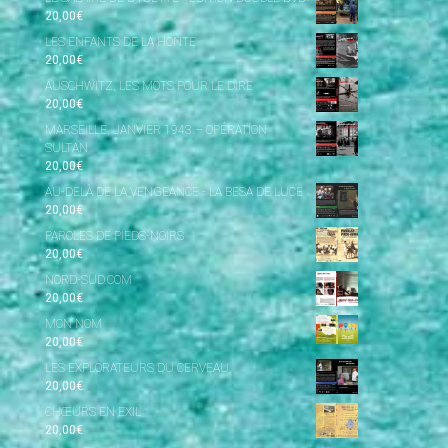
20,00
€
LES ENFANTS DE LA HONTE
20,00
€
AUSCHWITZ, LES MOTS POUR LE DIRE
20,00
€
MARSEILLE, JANVIER 1943 – OPÉRATION
SULTAN
20,00
€
AU-DELÀ DE LA VENGEANCE - LA BESA DE LUCE
20,00
€
PAROLES DE PIEDS-NOIRS
20,00
€
NORD-SUD.COM
20,00
€
MON NOM
20,00
€
LES EXPLORATEURS DU CERVEAU
20,00
€
CHŒURS EN EXIL
20,00
€