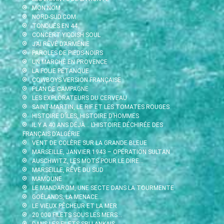
MON NOM
NORD-SUD.COM
TONDUES EN 44
CONCERT YIDDISH SOUL
J’AI RÊVÉ D’ARMÉNIE
PAROLES DE PIEDS-NOIRS
UN MARCHÉ EN PROVENCE
LA FOLIE PÉTANQUE
COWBOYS VERSION FRANÇAISE
PLAN DE CAMPAGNE
LES EXPLORATEURS DU CERVEAU
SAINT-MARTIN, LE RIF ET LES TOMATES ROUGES
HISTOIRE D’ÎLES, HISTOIRE D’HOMMES
IL Y A 40 ANS DÉJÀ… L’HISTOIRE DÉCHIRÉE DES
FRANÇAIS D’ALGÉRIE
VENT DE COLÈRE SUR LA GRANDE BLEUE
MARSEILLE, JANVIER 1943 – OPÉRATION SULTAN
AUSCHWITZ, LES MOTS POUR LE DIRE…
MARSEILLE, RÊVE DU SUD
MAMOUNE
LE MANDAROM, UNE SECTE DANS LA TOURMENTE
GOÉLANDS, LA MENACE…
LE VIEUX PÊCHEUR ET LA MER
20 000 FILETS SOUS LES MERS…
DANS LES FILETS SRI LANKAIS