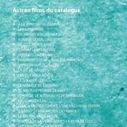
Autres films du catalogue
À LA RENCONTRE D’EMMA
LES ECHAPPÉES
UN ENFANT À AUSCHWITZ
ROMPRE LE MAUVAIS SORT
CE QU’IL RESTE APRÈS
TRAVAILLEURS DU VIDE
L’ORO DEL CA(M)MINO
FRAGMENTS D’UNE JEUNESSE FRANÇAISE
UN DIVAN SUR LA COLLINE
LA VIE DE CHALET
LES BUS DE LA HONTE
LE GOÛT DE L’EAU
LE MIRACLE DE KAMAISHI
JE N’AI PLUS PEUR DE LA NUIT
L’OR NOIR, LE NOUVEAU RÊVE AMÉRICAIN
CHOEURS EN EXIL
L’UNION SACRÉE, CIMENT D’UNE NATION EN GUERRE
ILS SONT VENUS SAUVER LA FRANCE
LE SALAIRE DE LA DETTE
AU-DELÀ DE LA VENGEANCE – LA BESA DE LUCE
LES ENFANTS DE LA HONTE