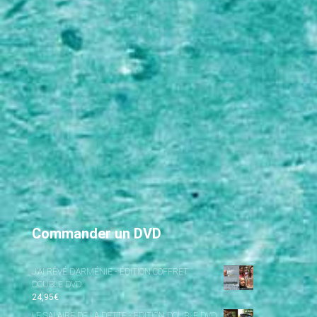
Commander un DVD
J’AI RÊVÉ D’ARMÉNIE - ÉDITION COFFRET
DOUBLE DVD
24,95
€
LE SALAIRE DE LA DETTE - ÉDITION DOUBLE DVD