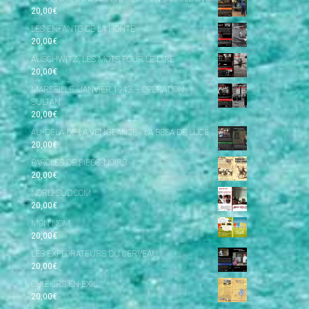
20,00
€
LES ENFANTS DE LA HONTE
20,00
€
AUSCHWITZ, LES MOTS POUR LE DIRE
20,00
€
MARSEILLE, JANVIER 1943 – OPÉRATION
SULTAN
20,00
€
AU-DELÀ DE LA VENGEANCE - LA BESA DE LUCE
20,00
€
PAROLES DE PIEDS-NOIRS
20,00
€
NORD-SUD.COM
20,00
€
MON NOM
20,00
€
LES EXPLORATEURS DU CERVEAU
20,00
€
CHŒURS EN EXIL
20,00
€