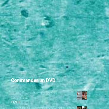
Commander un DVD
J’AI RÊVÉ D’ARMÉNIE - ÉDITION COFFRET
DOUBLE DVD
24,95
€
LE SALAIRE DE LA DETTE - ÉDITION DOUBLE DVD