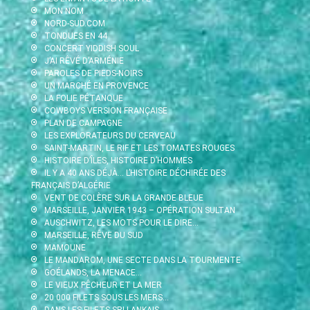
MON NOM
NORD-SUD.COM
TONDUES EN 44
CONCERT YIDDISH SOUL
J’AI RÊVÉ D’ARMÉNIE
PAROLES DE PIEDS-NOIRS
UN MARCHÉ EN PROVENCE
LA FOLIE PÉTANQUE
COWBOYS VERSION FRANÇAISE
PLAN DE CAMPAGNE
LES EXPLORATEURS DU CERVEAU
SAINT-MARTIN, LE RIF ET LES TOMATES ROUGES
HISTOIRE D’ÎLES, HISTOIRE D’HOMMES
IL Y A 40 ANS DÉJÀ… L’HISTOIRE DÉCHIRÉE DES
FRANÇAIS D’ALGÉRIE
VENT DE COLÈRE SUR LA GRANDE BLEUE
MARSEILLE, JANVIER 1943 – OPÉRATION SULTAN
AUSCHWITZ, LES MOTS POUR LE DIRE…
MARSEILLE, RÊVE DU SUD
MAMOUNE
LE MANDAROM, UNE SECTE DANS LA TOURMENTE
GOÉLANDS, LA MENACE…
LE VIEUX PÊCHEUR ET LA MER
20 000 FILETS SOUS LES MERS…
DANS LES FILETS SRI LANKAIS