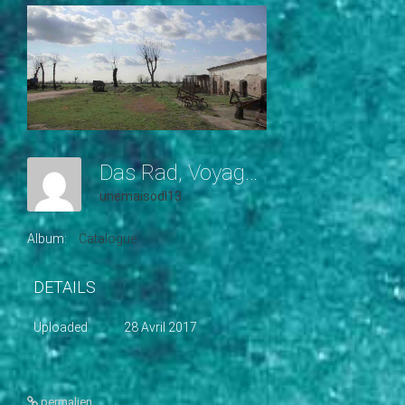
c
i
p
a
l
Das Rad, Voyage D'un Vélo
unemaisodl13
Album:
Catalogue
DETAILS
Uploaded
28 Avril 2017
permalien