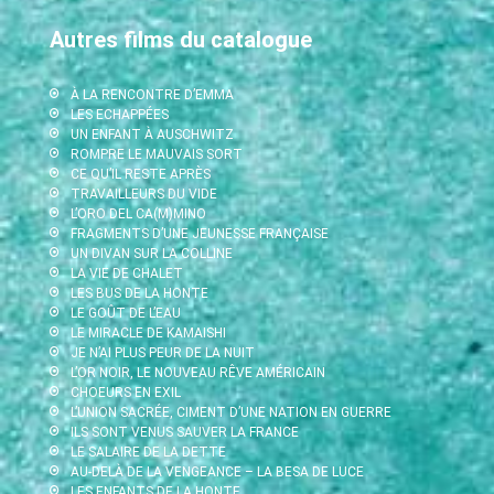
Autres films du catalogue
À LA RENCONTRE D’EMMA
LES ECHAPPÉES
UN ENFANT À AUSCHWITZ
ROMPRE LE MAUVAIS SORT
CE QU’IL RESTE APRÈS
TRAVAILLEURS DU VIDE
L’ORO DEL CA(M)MINO
FRAGMENTS D’UNE JEUNESSE FRANÇAISE
UN DIVAN SUR LA COLLINE
LA VIE DE CHALET
LES BUS DE LA HONTE
LE GOÛT DE L’EAU
LE MIRACLE DE KAMAISHI
JE N’AI PLUS PEUR DE LA NUIT
L’OR NOIR, LE NOUVEAU RÊVE AMÉRICAIN
CHOEURS EN EXIL
L’UNION SACRÉE, CIMENT D’UNE NATION EN GUERRE
ILS SONT VENUS SAUVER LA FRANCE
LE SALAIRE DE LA DETTE
AU-DELÀ DE LA VENGEANCE – LA BESA DE LUCE
LES ENFANTS DE LA HONTE