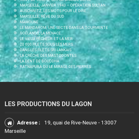
MARSEILLE, JANVIER 1943 – OPÉRATION SULTAN
AUSCHWITZ, LES MOTS POUR LE DIRE…
MARSEILLE, RÊVE DU SUD
MAMOUNE
LE MANDAROM, UNE SECTE DANS LA TOURMENTE
GOÉLANDS, LA MENACE…
LE VIEUX PÊCHEUR ET LA MER
20 000 FILETS SOUS LES MERS…
DANS LES FILETS SRI LANKAIS
LA CRÈCHE DES MASTODONTES
LA DENT DE BOUDDHA
RATNAPURA OU LE MIRAGE DES PIERRES…
LES PRODUCTIONS DU LAGON
Adresse :
19, quai de Rive-Neuve - 13007
Marseille