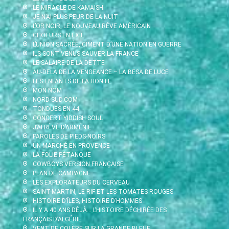
LE MIRACLE DE KAMAISHI
JE N’AI PLUS PEUR DE LA NUIT
L’OR NOIR, LE NOUVEAU RÊVE AMÉRICAIN
CHOEURS EN EXIL
L’UNION SACRÉE, CIMENT D’UNE NATION EN GUERRE
ILS SONT VENUS SAUVER LA FRANCE
LE SALAIRE DE LA DETTE
AU-DELÀ DE LA VENGEANCE – LA BESA DE LUCE
LES ENFANTS DE LA HONTE
MON NOM
NORD-SUD.COM
TONDUES EN 44
CONCERT YIDDISH SOUL
J’AI RÊVÉ D’ARMÉNIE
PAROLES DE PIEDS-NOIRS
UN MARCHÉ EN PROVENCE
LA FOLIE PÉTANQUE
COWBOYS VERSION FRANÇAISE
PLAN DE CAMPAGNE
LES EXPLORATEURS DU CERVEAU
SAINT-MARTIN, LE RIF ET LES TOMATES ROUGES
HISTOIRE D’ÎLES, HISTOIRE D’HOMMES
IL Y A 40 ANS DÉJÀ… L’HISTOIRE DÉCHIRÉE DES
FRANÇAIS D’ALGÉRIE
VENT DE COLÈRE SUR LA GRANDE BLEUE