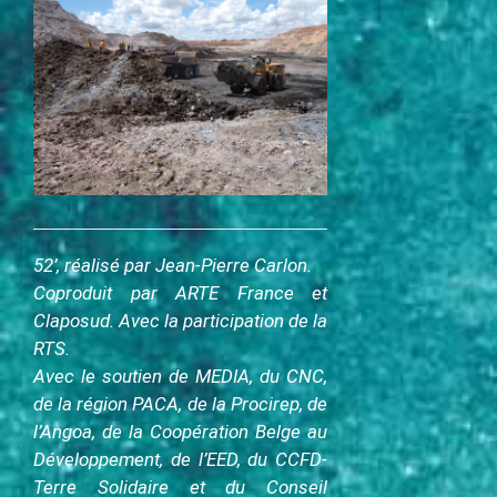
c
i
p
a
l
52’, réalisé par Jean-Pierre Carlon
.
Coproduit par ARTE France et
Claposud. Avec la participation de la
RTS
.
Avec le soutien de MEDIA, du CNC,
de la région PACA, de la Procirep, de
l’Angoa, de la Coopération Belge au
Développement, de l’EED, du CCFD-
Terre Solidaire et du Conseil