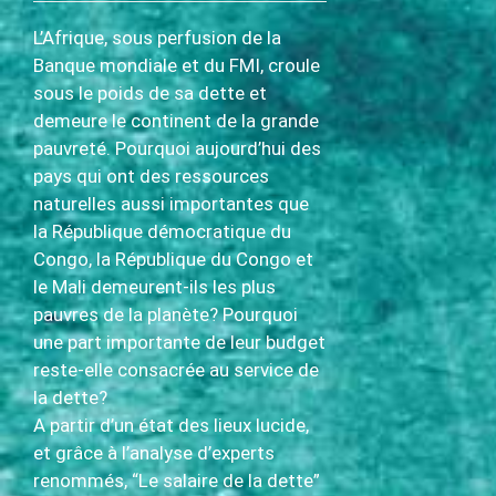
L’Afrique, sous perfusion de la
Banque mondiale et du FMI, croule
sous le poids de sa dette et
demeure le continent de la grande
pauvreté. Pourquoi aujourd’hui des
pays qui ont des ressources
naturelles aussi importantes que
la République démocratique du
Congo, la République du Congo et
le Mali demeurent-ils les plus
pauvres de la planète? Pourquoi
une part importante de leur budget
reste-elle consacrée au service de
la dette?
A partir d’un état des lieux lucide,
et grâce à l’analyse d’experts
renommés, “Le salaire de la dette”