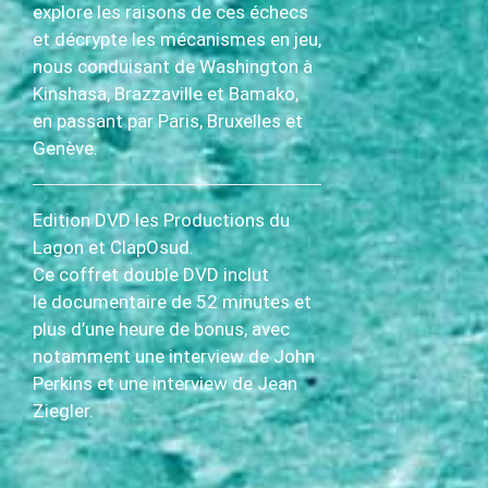
explore les raisons de ces échecs
et décrypte les mécanismes en jeu,
nous conduisant de Washington à
Kinshasa, Brazzaville et Bamako,
en passant par Paris, Bruxelles et
Genève
.
Edition DVD les Productions du
Lagon et ClapOsud
.
Ce coffret double DVD inclut
le documentaire de 52 minutes et
plus d’une heure de bonus, avec
notamment une interview de John
Perkins et une interview de Jean
Ziegler.