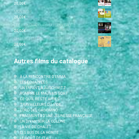
20,00
€
MON NOM
20,00
€
LES EXPLORATEURS DU CERVEAU
20,00
€
CHŒURS EN EXIL
20,00
€
Autres films du catalogue
À LA RENCONTRE D’EMMA
LES ECHAPPÉES
UN ENFANT À AUSCHWITZ
ROMPRE LE MAUVAIS SORT
CE QU’IL RESTE APRÈS
TRAVAILLEURS DU VIDE
L’ORO DEL CA(M)MINO
FRAGMENTS D’UNE JEUNESSE FRANÇAISE
UN DIVAN SUR LA COLLINE
LA VIE DE CHALET
LES BUS DE LA HONTE
LE GOÛT DE L’EAU