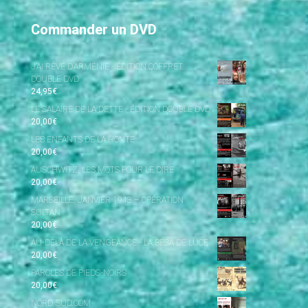
Commander un DVD
J’AI RÊVÉ D’ARMÉNIE - ÉDITION COFFRET
DOUBLE DVD
24,95
€
LE SALAIRE DE LA DETTE - ÉDITION DOUBLE DVD
20,00
€
LES ENFANTS DE LA HONTE
20,00
€
AUSCHWITZ, LES MOTS POUR LE DIRE
20,00
€
MARSEILLE, JANVIER 1943 – OPÉRATION
SULTAN
20,00
€
AU-DELÀ DE LA VENGEANCE - LA BESA DE LUCE
20,00
€
PAROLES DE PIEDS-NOIRS
20,00
€
NORD-SUD.COM