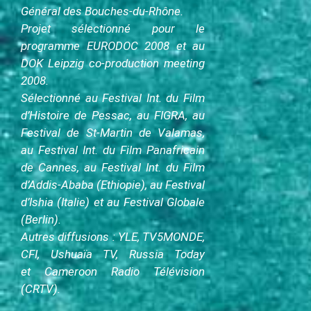
Général des Bouches-du-Rhône
.
Projet sélectionné pour le
programme EURODOC 2008 et au
DOK Leipzig co-production meeting
2008
.
Sélectionné au Festival Int. du Film
d’Histoire de Pessac, au FIGRA, au
Festival de St-Martin de Valamas,
au Festival Int. du Film Panafricain
de Cannes, au Festival Int. du Film
d’Addis-Ababa (Ethiopie), au Festival
d’Ishia (Italie) et au Festival Globale
(Berlin)
.
Autres diffusions : YLE, TV5MONDE,
CFI, Ushuaïa TV, Russia Today
et Cameroon Radio Télévision
(CRTV).