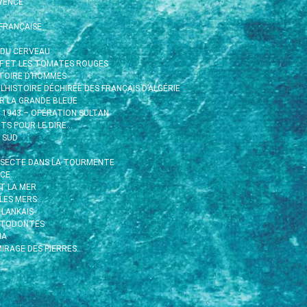
VENCE
FRANÇAISE
 DU CERVEAU
RIF ET LES TOMATES ROUGES
ISTOIRE D’HOMMES
 L’HISTOIRE DÉCHIRÉE DES FRANÇAIS D’ALGÉRIE
R LA GRANDE BLEUE
R 1943 – OPÉRATION SULTAN
TS POUR LE DIRE…
 SUD
 SECTE DANS LA TOURMENTE
ACE…
ET LA MER
 LES MERS…
 LANKAIS
STODONTES
HA
IRAGE DES PIERRES…