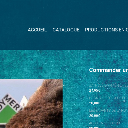
ACCUEIL
CATALOGUE
PRODUCTIONS EN 
Commander u
J’AI RÊVÉ D’ARMÉNIE - 
24,95
€
LE SALAIRE DE LA DETTE
20,00
€
LES ENFANTS DE LA HO
20,00
€
AUSCHWITZ, LES MOTS P