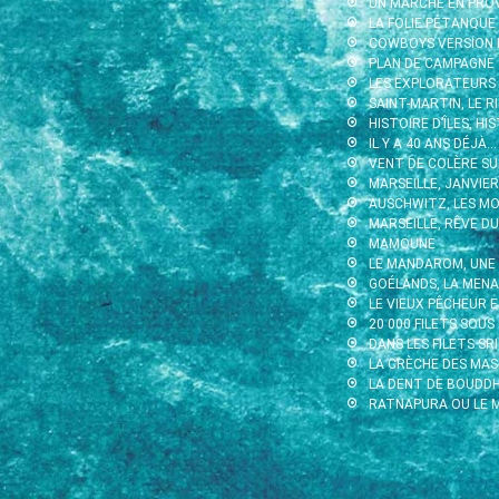
UN MARCHÉ EN PRO
LA FOLIE PÉTANQUE
COWBOYS VERSION 
PLAN DE CAMPAGNE
LES EXPLORATEURS
SAINT-MARTIN, LE 
HISTOIRE D’ÎLES, H
IL Y A 40 ANS DÉJÀ…
VENT DE COLÈRE SU
MARSEILLE, JANVIE
AUSCHWITZ, LES MO
MARSEILLE, RÊVE DU
MAMOUNE
LE MANDAROM, UNE
GOÉLANDS, LA MEN
LE VIEUX PÊCHEUR 
20 000 FILETS SOUS
DANS LES FILETS SRI
LA CRÈCHE DES MA
LA DENT DE BOUDD
RATNAPURA OU LE M