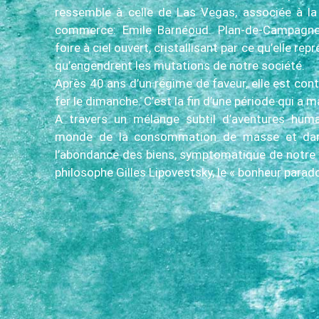
ressemble à celle de Las Vegas, associée à la 
commerce: Emile Barnéoud. Plan-de-Campagne
foire à ciel ouvert, cristallisant par ce qu’elle r
qu’engendrent les mutations de notre société.
Après 40 ans d’un régime de faveur, elle est cont
fer le dimanche. C’est la fin d’une période qui a
A travers un mélange subtil d’aventures huma
monde de la consommation de masse et dan
l’abondance des biens, symptomatique de notre é
philosophe Gilles Lipovestsky, le « bonheur parado