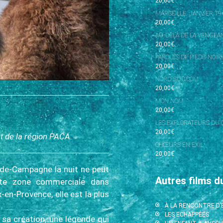
20,00
€
MARSEILLE, JANVIER 19
20,00
€
AU-DELÀ DE LA VENGEAN
20,00
€
PAROLES DE PIEDS-NOIR
20,00
€
NORD-SUD.COM
20,00
€
MON NOM
20,00
€
LES EXPLORATEURS DU 
20,00
€
t de la région PACA.
CHŒURS EN EXIL
20,00
€
n-de-Campagne la nuit ne peut
Autres films d
tte zone commerciale dans
x-en-Provence, elle est la plus
À LA RENCONTRE D
LES ECHAPPÉES
sa création, une légende qui