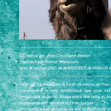
c
i
p
a
l
52’, réalisé par Jean-Christophe Besset.
Coproduit par France Télévisions.
Avec le soutien CNC, de la PROCIREP, de l’ANGOA e
Celui qui n’a jamais vu la forêt de néons de Pla
comprendre le rôle symbolique que joue ce
l’imaginaire collectif. Située entre Marseille et Ai
importante en France et la 2e en Europe.
Son histoire est un conte de fée économique et 