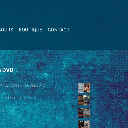
COURS
BOUTIQUE
CONTACT
n DVD
ÉDITION COFFRET DOUBLE DVD
 - ÉDITION DOUBLE DVD
NTE
OUR LE DIRE