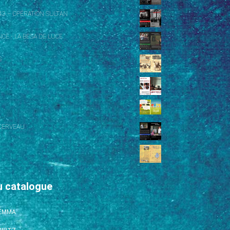
43 – OPÉRATION SULTAN
CE - LA BESA DE LUCE
S
CERVEAU
u catalogue
’EMMA