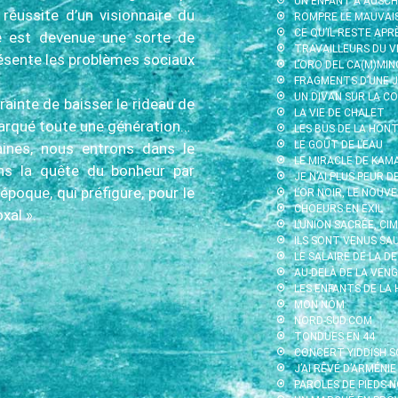
UN ENFANT À AUSC
réussite d’un visionnaire du
ROMPRE LE MAUVAI
CE QU’IL RESTE APR
 est devenue une sorte de
TRAVAILLEURS DU V
eprésente les problèmes sociaux
L’ORO DEL CA(M)MIN
FRAGMENTS D’UNE J
UN DIVAN SUR LA CO
rainte de baisser le rideau de
LA VIE DE CHALET
 marqué toute une génération…
LES BUS DE LA HON
LE GOÛT DE L’EAU
ines, nous entrons dans le
LE MIRACLE DE KAMA
s la quête du bonheur par
JE N’AI PLUS PEUR D
poque, qui préfigure, pour le
L’OR NOIR, LE NOUV
CHOEURS EN EXIL
xal ».
L’UNION SACRÉE, CI
ILS SONT VENUS SA
LE SALAIRE DE LA D
AU-DELÀ DE LA VENG
LES ENFANTS DE LA
MON NOM
NORD-SUD.COM
TONDUES EN 44
CONCERT YIDDISH S
J’AI RÊVÉ D’ARMÉNIE
PAROLES DE PIEDS-N