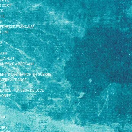
HWITZ
S SORT
ÈS
IDE
O
EUNESSE FRANÇAISE
LLINE
TE
ISHI
E LA NUIT
EAU RÊVE AMÉRICAIN
MENT D’UNE NATION EN GUERRE
UVER LA FRANCE
ETTE
EANCE – LA BESA DE LUCE
 HONTE
OUL
OIRS