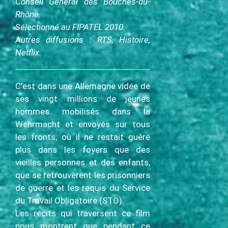
Conseil Général des Bouches-du-
Rhône.
Sélectionné au FIPATEL 2010.
Autres diffusions : RTS, Histoire,
Netflix.
C’est dans une Allemagne vidée de
ses vingt millions de jeunes
hommes mobilisés dans la
Wehrmacht et envoyés sur tous
les fronts, où il ne restait guère
plus dans les foyers que des
vieilles personnes et des enfants,
que se retrouvèrent les prisonniers
de guerre et les requis du Service
du Travail Obligatoire (STO).
Les récits qui traversent ce film
nous montrent que pendant ce