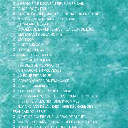
L’OR NOIR, LE NOUVEAU RÊVE AMÉRICAIN
CHOEURS EN EXIL
L’UNION SACRÉE, CIMENT D’UNE NATION EN GUERRE
ILS SONT VENUS SAUVER LA FRANCE
LE SALAIRE DE LA DETTE
AU-DELÀ DE LA VENGEANCE – LA BESA DE LUCE
LES ENFANTS DE LA HONTE
MON NOM
NORD-SUD.COM
TONDUES EN 44
CONCERT YIDDISH SOUL
J’AI RÊVÉ D’ARMÉNIE
PAROLES DE PIEDS-NOIRS
UN MARCHÉ EN PROVENCE
LA FOLIE PÉTANQUE
COWBOYS VERSION FRANÇAISE
PLAN DE CAMPAGNE
LES EXPLORATEURS DU CERVEAU
SAINT-MARTIN, LE RIF ET LES TOMATES ROUGES
HISTOIRE D’ÎLES, HISTOIRE D’HOMMES
IL Y A 40 ANS DÉJÀ… L’HISTOIRE DÉCHIRÉE DES
FRANÇAIS D’ALGÉRIE
VENT DE COLÈRE SUR LA GRANDE BLEUE
MARSEILLE, JANVIER 1943 – OPÉRATION SULTAN
AUSCHWITZ, LES MOTS POUR LE DIRE…