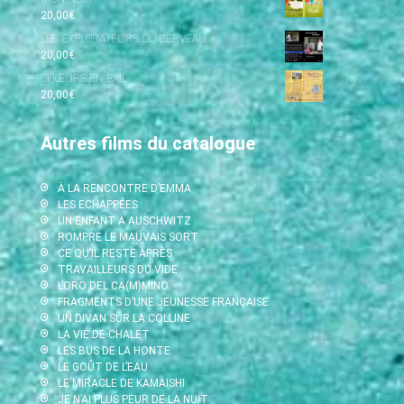
20,00
€
LES EXPLORATEURS DU CERVEAU
20,00
€
CHŒURS EN EXIL
20,00
€
Autres films du catalogue
À LA RENCONTRE D’EMMA
LES ECHAPPÉES
UN ENFANT À AUSCHWITZ
ROMPRE LE MAUVAIS SORT
CE QU’IL RESTE APRÈS
TRAVAILLEURS DU VIDE
L’ORO DEL CA(M)MINO
FRAGMENTS D’UNE JEUNESSE FRANÇAISE
UN DIVAN SUR LA COLLINE
LA VIE DE CHALET
LES BUS DE LA HONTE
LE GOÛT DE L’EAU
LE MIRACLE DE KAMAISHI
JE N’AI PLUS PEUR DE LA NUIT