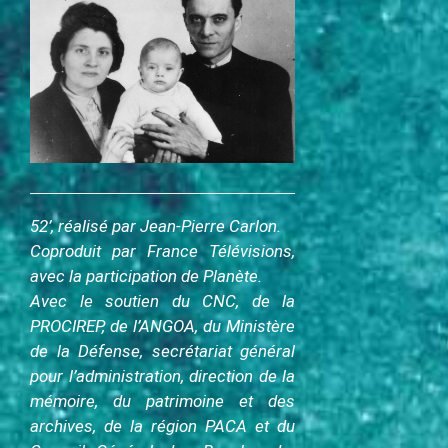
c
i
p
a
l
52’, réalisé par Jean-Pierre Carlon.
Coproduit par France Télévisions,
avec la participation de Planète.
Avec le soutien du CNC, de la
PROCIREP, de l’ANGOA, du Ministère
de la Défense, secrétariat général
pour l’administration, direction de la
mémoire, du patrimoine et des
archives, de la région PACA et du