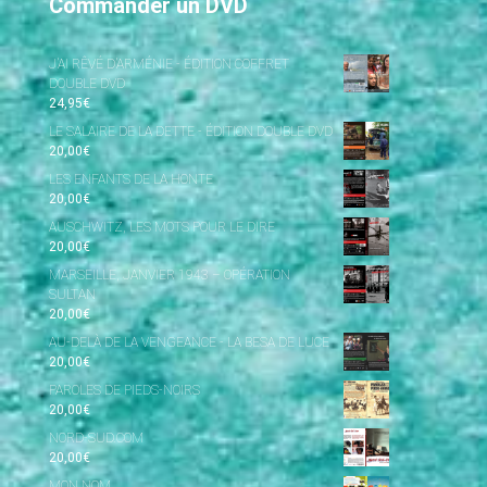
Commander un DVD
J’AI RÊVÉ D’ARMÉNIE - ÉDITION COFFRET
DOUBLE DVD
24,95
€
LE SALAIRE DE LA DETTE - ÉDITION DOUBLE DVD
20,00
€
LES ENFANTS DE LA HONTE
20,00
€
AUSCHWITZ, LES MOTS POUR LE DIRE
20,00
€
MARSEILLE, JANVIER 1943 – OPÉRATION
SULTAN
20,00
€
AU-DELÀ DE LA VENGEANCE - LA BESA DE LUCE
20,00
€
PAROLES DE PIEDS-NOIRS
20,00
€
NORD-SUD.COM
20,00
€
MON NOM