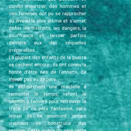
conflit meurtrier, des hommes et
des femmes ont pu se rapprocher
au niveau le plus intime et s’aimer,
défier les interdits, les dangers, la
souffrance et laisser parfois
derrière eux des séquelles
irréparables.
La plupart des enfants de la guerre
se cachent encore ; ils ont connu la
honte d’être nés de l’ennemi, de
n’avoir pas eu de père…
Ils enfourchent une machine à
remonter le temps, refont le
chemin à l’envers pour retrouver la
trace de ce père fantasmé, sans
lequel ils ne pourront jamais
vraiment se construire des
racines. Cette quête du père reste