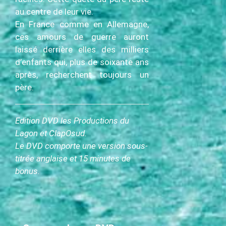
au centre de leur vie.
En France comme en Allemagne,
ces amours de guerre auront
laissé derrière elles des milliers
d’enfants qui, plus de soixante ans
après, recherchent toujours un
père.
Edition DVD les Productions du
Lagon et ClapOsud.
Le DVD comporte une version sous-
titrée anglaise et 15 minutes de
bonus.