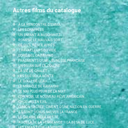
Autres films du catalogue
À LA RENCONTRE D’EMMA
LES ECHAPPÉES
UN ENFANT À AUSCHWITZ
ROMPRE LE MAUVAIS SORT
CE QU’IL RESTE APRÈS
TRAVAILLEURS DU VIDE
L’ORO DEL CA(M)MINO
FRAGMENTS D’UNE JEUNESSE FRANÇAISE
UN DIVAN SUR LA COLLINE
LA VIE DE CHALET
LES BUS DE LA HONTE
LE GOÛT DE L’EAU
LE MIRACLE DE KAMAISHI
JE N’AI PLUS PEUR DE LA NUIT
L’OR NOIR, LE NOUVEAU RÊVE AMÉRICAIN
CHOEURS EN EXIL
L’UNION SACRÉE, CIMENT D’UNE NATION EN GUERRE
ILS SONT VENUS SAUVER LA FRANCE
LE SALAIRE DE LA DETTE
AU-DELÀ DE LA VENGEANCE – LA BESA DE LUCE
LES ENFANTS DE LA HONTE