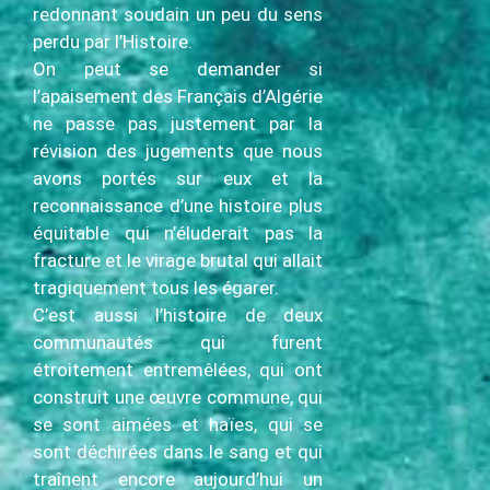
redonnant soudain un peu du sens
perdu par l’Histoire.
On peut se demander si
l’apaisement des Français d’Algérie
ne passe pas justement par la
révision des jugements que nous
avons portés sur eux et la
reconnaissance d’une histoire plus
équitable qui n’éluderait pas la
fracture et le virage brutal qui allait
tragiquement tous les égarer.
C’est aussi l’histoire de deux
communautés qui furent
étroitement entremêlées, qui ont
construit une œuvre commune, qui
se sont aimées et haïes, qui se
sont déchirées dans le sang et qui
traînent encore aujourd’hui un