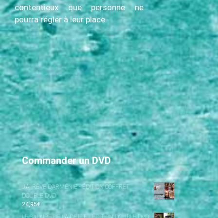
contentieux que personne ne
pourra régler à leur place.
Commander un DVD
J’AI RÊVÉ D’ARMÉNIE - ÉDITION COFFRET
DOUBLE DVD
24,95
€
LE SALAIRE DE LA DETTE - ÉDITION DOUBLE DVD