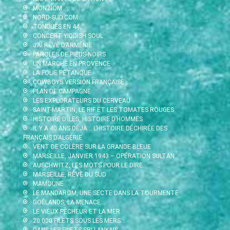
MON NOM
NORD-SUD.COM
TONDUES EN 44
CONCERT YIDDISH SOUL
J’AI RÊVÉ D’ARMÉNIE
PAROLES DE PIEDS-NOIRS
UN MARCHÉ EN PROVENCE
LA FOLIE PÉTANQUE
COWBOYS VERSION FRANÇAISE
PLAN DE CAMPAGNE
LES EXPLORATEURS DU CERVEAU
SAINT-MARTIN, LE RIF ET LES TOMATES ROUGES
HISTOIRE D’ÎLES, HISTOIRE D’HOMMES
IL Y A 40 ANS DÉJÀ… L’HISTOIRE DÉCHIRÉE DES
FRANÇAIS D’ALGÉRIE
VENT DE COLÈRE SUR LA GRANDE BLEUE
MARSEILLE, JANVIER 1943 – OPÉRATION SULTAN
AUSCHWITZ, LES MOTS POUR LE DIRE…
MARSEILLE, RÊVE DU SUD
MAMOUNE
LE MANDAROM, UNE SECTE DANS LA TOURMENTE
GOÉLANDS, LA MENACE…
LE VIEUX PÊCHEUR ET LA MER
20 000 FILETS SOUS LES MERS…
DANS LES FILETS SRI LANKAIS