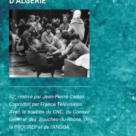
D’ALGÉRIE
c
i
p
a
l
52’, réalisé par Jean-Pierre Carlon.
Coproduit par France Télévisions.
Avec le soutien du CNC, du Conseil
Général des Bouches-du-Rhône, de
la PROCIREP et de l’ANGOA.