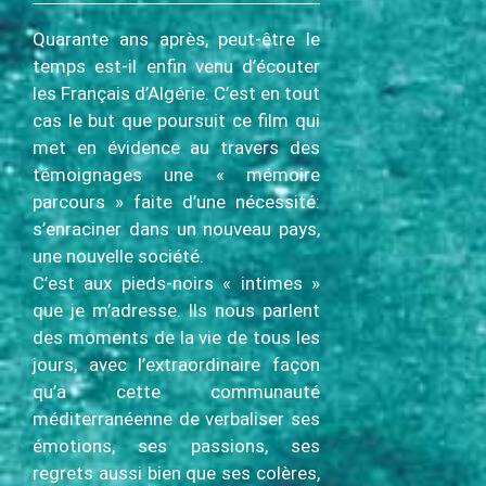
Quarante ans après, peut-être le
temps est-il enfin venu d’écouter
les Français d’Algérie. C’est en tout
cas le but que poursuit ce film qui
met en évidence au travers des
témoignages une « mémoire
parcours » faite d’une nécessité:
s’enraciner dans un nouveau pays,
une nouvelle société.
C’est aux pieds-noirs « intimes »
que je m’adresse. Ils nous parlent
des moments de la vie de tous les
jours, avec l’extraordinaire façon
qu’a cette communauté
méditerranéenne de verbaliser ses
émotions, ses passions, ses
regrets aussi bien que ses colères,