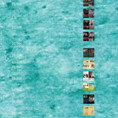
20,00
€
LES ENFANTS DE LA HONTE
20,00
€
AUSCHWITZ, LES MOTS POUR LE DIRE
20,00
€
MARSEILLE, JANVIER 1943 – OPÉRATION
SULTAN
20,00
€
AU-DELÀ DE LA VENGEANCE - LA BESA DE LUCE
20,00
€
PAROLES DE PIEDS-NOIRS
20,00
€
NORD-SUD.COM
20,00
€
MON NOM
20,00
€
LES EXPLORATEURS DU CERVEAU
20,00
€
CHŒURS EN EXIL
20,00
€