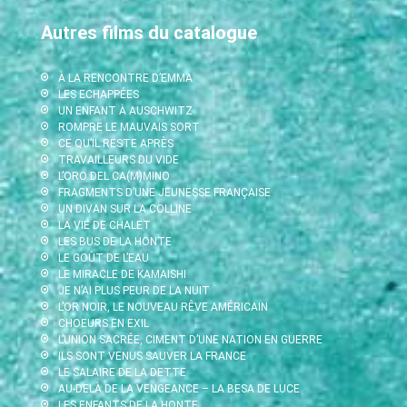
Autres films du catalogue
À LA RENCONTRE D’EMMA
LES ECHAPPÉES
UN ENFANT À AUSCHWITZ
ROMPRE LE MAUVAIS SORT
CE QU’IL RESTE APRÈS
TRAVAILLEURS DU VIDE
L’ORO DEL CA(M)MINO
FRAGMENTS D’UNE JEUNESSE FRANÇAISE
UN DIVAN SUR LA COLLINE
LA VIE DE CHALET
LES BUS DE LA HONTE
LE GOÛT DE L’EAU
LE MIRACLE DE KAMAISHI
JE N’AI PLUS PEUR DE LA NUIT
L’OR NOIR, LE NOUVEAU RÊVE AMÉRICAIN
CHOEURS EN EXIL
L’UNION SACRÉE, CIMENT D’UNE NATION EN GUERRE
ILS SONT VENUS SAUVER LA FRANCE
LE SALAIRE DE LA DETTE
AU-DELÀ DE LA VENGEANCE – LA BESA DE LUCE
LES ENFANTS DE LA HONTE