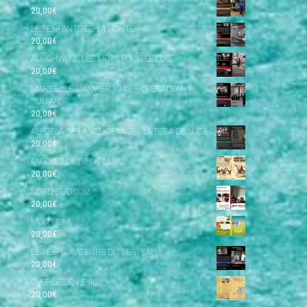
20,00
€
LES ENFANTS DE LA HONTE
20,00
€
AUSCHWITZ, LES MOTS POUR LE DIRE
20,00
€
MARSEILLE, JANVIER 1943 – OPÉRATION
SULTAN
20,00
€
AU-DELÀ DE LA VENGEANCE - LA BESA DE LUCE
20,00
€
PAROLES DE PIEDS-NOIRS
20,00
€
NORD-SUD.COM
20,00
€
MON NOM
20,00
€
LES EXPLORATEURS DU CERVEAU
20,00
€
CHŒURS EN EXIL
20,00
€