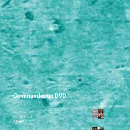
Commander un DVD
J’AI RÊVÉ D’ARMÉNIE - ÉDITION COFFRET
DOUBLE DVD
24,95
€
LE SALAIRE DE LA DETTE - ÉDITION DOUBLE DVD