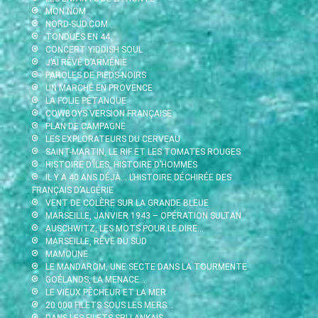
MON NOM
NORD-SUD.COM
TONDUES EN 44
CONCERT YIDDISH SOUL
J’AI RÊVÉ D’ARMÉNIE
PAROLES DE PIEDS-NOIRS
UN MARCHÉ EN PROVENCE
LA FOLIE PÉTANQUE
COWBOYS VERSION FRANÇAISE
PLAN DE CAMPAGNE
LES EXPLORATEURS DU CERVEAU
SAINT-MARTIN, LE RIF ET LES TOMATES ROUGES
HISTOIRE D’ÎLES, HISTOIRE D’HOMMES
IL Y A 40 ANS DÉJÀ… L’HISTOIRE DÉCHIRÉE DES
FRANÇAIS D’ALGÉRIE
VENT DE COLÈRE SUR LA GRANDE BLEUE
MARSEILLE, JANVIER 1943 – OPÉRATION SULTAN
AUSCHWITZ, LES MOTS POUR LE DIRE…
MARSEILLE, RÊVE DU SUD
MAMOUNE
LE MANDAROM, UNE SECTE DANS LA TOURMENTE
GOÉLANDS, LA MENACE…
LE VIEUX PÊCHEUR ET LA MER
20 000 FILETS SOUS LES MERS…
DANS LES FILETS SRI LANKAIS