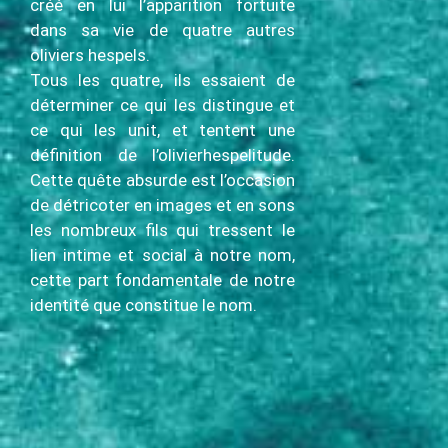
créé en lui l’apparition fortuite
dans sa vie de quatre autres
oliviers hespels.
Tous les quatre, ils essaient de
déterminer ce qui les distingue et
ce qui les unit, et tentent une
définition de l’olivierhespelitude.
Cette quête absurde est l’occasion
de détricoter en images et en sons
les nombreux fils qui tressent le
lien intime et social à notre nom,
cette part fondamentale de notre
identité que constitue le nom.