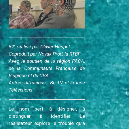
c
i
p
a
l
52’, réalisé par Olivier Hespel.
Coproduit par Novak Prod, la RTBF.
Avec le soutien de la région PACA,
de la Communauté Française de
Belgique et du CBA.
Autres diffusions : Be TV et France
Télévisions.
Le nom sert à désigner, à
distinguer, à identifier. Le
réalisateur explore le trouble qu’a