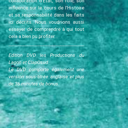
collaboration d’Etat, son rôle, son
influence sur le cours de l’Histoire
et sa responsabilité dans les faits
ici décrits. Nous voudrions aussi
essayer de comprendre à qui tout
cela a bien pu profiter…
Edition DVD les Productions du
Lagon et ClapOsud.
Le DVD comporte également une
version sous-titrée anglaise et plus
de 36 minutes de bonus.