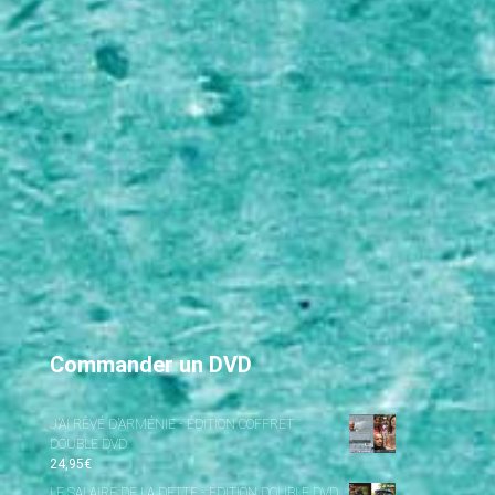
Commander un DVD
J’AI RÊVÉ D’ARMÉNIE - ÉDITION COFFRET
DOUBLE DVD
24,95
€
LE SALAIRE DE LA DETTE - ÉDITION DOUBLE DVD