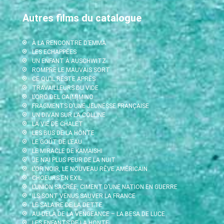
Autres films du catalogue
À LA RENCONTRE D’EMMA
LES ECHAPPÉES
UN ENFANT À AUSCHWITZ
ROMPRE LE MAUVAIS SORT
CE QU’IL RESTE APRÈS
TRAVAILLEURS DU VIDE
L’ORO DEL CA(M)MINO
FRAGMENTS D’UNE JEUNESSE FRANÇAISE
UN DIVAN SUR LA COLLINE
LA VIE DE CHALET
LES BUS DE LA HONTE
LE GOÛT DE L’EAU
LE MIRACLE DE KAMAISHI
JE N’AI PLUS PEUR DE LA NUIT
L’OR NOIR, LE NOUVEAU RÊVE AMÉRICAIN
CHOEURS EN EXIL
L’UNION SACRÉE, CIMENT D’UNE NATION EN GUERRE
ILS SONT VENUS SAUVER LA FRANCE
LE SALAIRE DE LA DETTE
AU-DELÀ DE LA VENGEANCE – LA BESA DE LUCE
LES ENFANTS DE LA HONTE