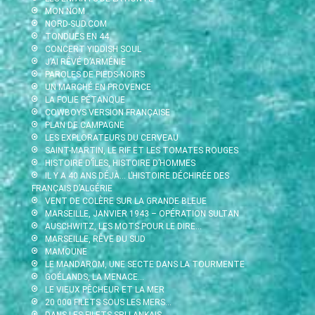
MON NOM
NORD-SUD.COM
TONDUES EN 44
CONCERT YIDDISH SOUL
J’AI RÊVÉ D’ARMÉNIE
PAROLES DE PIEDS-NOIRS
UN MARCHÉ EN PROVENCE
LA FOLIE PÉTANQUE
COWBOYS VERSION FRANÇAISE
PLAN DE CAMPAGNE
LES EXPLORATEURS DU CERVEAU
SAINT-MARTIN, LE RIF ET LES TOMATES ROUGES
HISTOIRE D’ÎLES, HISTOIRE D’HOMMES
IL Y A 40 ANS DÉJÀ… L’HISTOIRE DÉCHIRÉE DES
FRANÇAIS D’ALGÉRIE
VENT DE COLÈRE SUR LA GRANDE BLEUE
MARSEILLE, JANVIER 1943 – OPÉRATION SULTAN
AUSCHWITZ, LES MOTS POUR LE DIRE…
MARSEILLE, RÊVE DU SUD
MAMOUNE
LE MANDAROM, UNE SECTE DANS LA TOURMENTE
GOÉLANDS, LA MENACE…
LE VIEUX PÊCHEUR ET LA MER
20 000 FILETS SOUS LES MERS…
DANS LES FILETS SRI LANKAIS