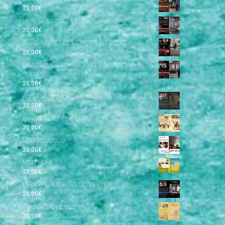
20,00
€
LES ENFANTS DE LA HONTE
20,00
€
AUSCHWITZ, LES MOTS POUR LE DIRE
20,00
€
MARSEILLE, JANVIER 1943 – OPÉRATION
SULTAN
20,00
€
AU-DELÀ DE LA VENGEANCE - LA BESA DE LUCE
20,00
€
PAROLES DE PIEDS-NOIRS
20,00
€
NORD-SUD.COM
20,00
€
MON NOM
20,00
€
LES EXPLORATEURS DU CERVEAU
20,00
€
CHŒURS EN EXIL
20,00
€