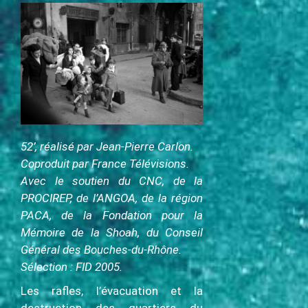
c
i
p
a
l
52’, réalisé par Jean-Pierre Carlon.
Coproduit par France Télévisions
.
Avec le soutien du CNC, de la
PROCIREP, de l’ANGOA, de la région
PACA, de la Fondation pour la
Mémoire de la Shoah,
du Conseil
Général des Bouches-du-Rhône
.
Sélection : FID 2005.
Les rafles, l’évacuation et la
destruction des quartiers du