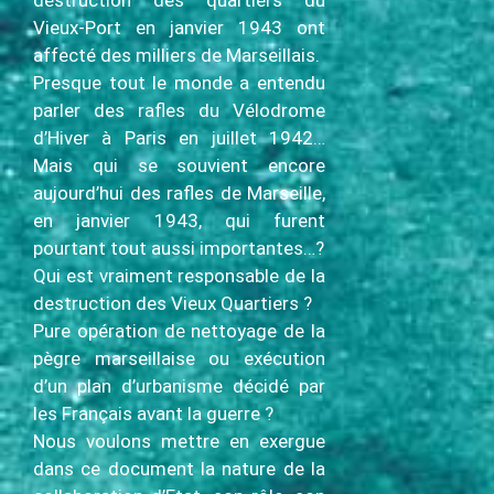
Vieux-Port en janvier 1943 ont
affecté des milliers de Marseillais.
Presque tout le monde a entendu
parler des rafles du Vélodrome
d’Hiver à Paris en juillet 1942…
Mais qui se souvient encore
aujourd’hui des rafles de Marseille,
en janvier 1943, qui furent
pourtant tout aussi importantes…?
Qui est vraiment responsable de la
destruction des Vieux Quartiers ?
Pure opération de nettoyage de la
pègre marseillaise ou exécution
d’un plan d’urbanisme décidé par
les Français avant la guerre ?
Nous voulons mettre en exergue
dans ce document la nature de la