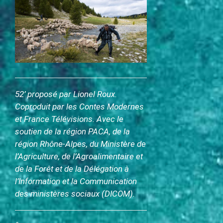
c
i
p
a
l
52’ proposé par Lionel Roux.
Coproduit par les Contes Modernes
et France Télévisions. Avec le
soutien de la région PACA, de la
région Rhône-Alpes, du Ministère de
l’Agriculture, de l’Agroalimentaire et
de la Forêt et de la Délégation à
l’Information et la Communication
des ministères sociaux (DICOM).