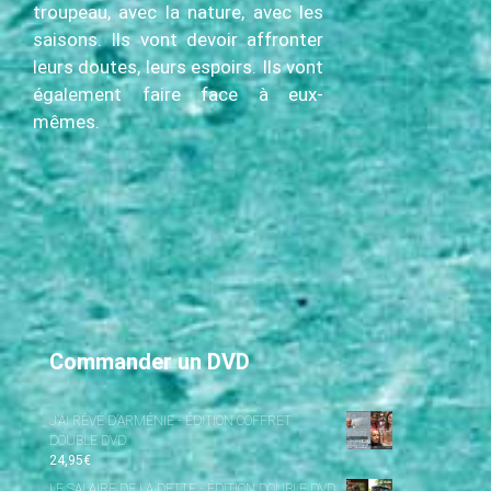
troupeau, avec la nature, avec les
saisons. Ils vont devoir affronter
leurs doutes, leurs espoirs. Ils vont
également faire face à eux-
mêmes.
Commander un DVD
J’AI RÊVÉ D’ARMÉNIE - ÉDITION COFFRET
DOUBLE DVD
24,95
€
LE SALAIRE DE LA DETTE - ÉDITION DOUBLE DVD