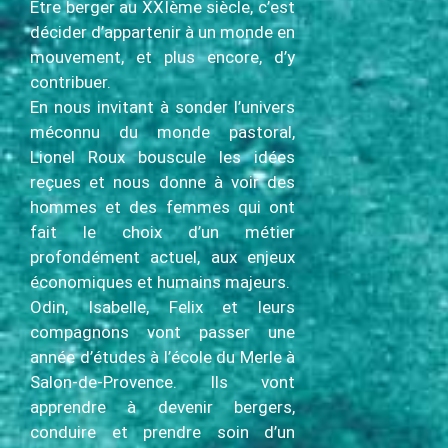
Être berger au XXIème siècle, c’est
décider d’appartenir à un monde en
mouvement, et plus encore, d’y
contribuer.
En nous invitant à sonder l’univers
méconnu du monde pastoral,
Lionel Roux bouscule les idées
reçues et nous donne à voir des
hommes et des femmes qui ont
fait le choix d’un métier
profondément actuel, aux enjeux
économiques et humains majeurs.
Odin, Isabelle, Felix et leurs
compagnons vont passer une
année d’études à l’école du Merle à
Salon-de-Provence. Ils vont
apprendre à devenir bergers,
conduire et prendre soin d’un