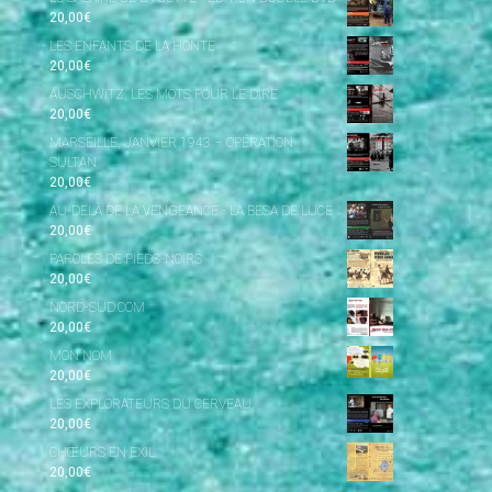
20,00
€
LES ENFANTS DE LA HONTE
20,00
€
AUSCHWITZ, LES MOTS POUR LE DIRE
20,00
€
MARSEILLE, JANVIER 1943 – OPÉRATION
SULTAN
20,00
€
AU-DELÀ DE LA VENGEANCE - LA BESA DE LUCE
20,00
€
PAROLES DE PIEDS-NOIRS
20,00
€
NORD-SUD.COM
20,00
€
MON NOM
20,00
€
LES EXPLORATEURS DU CERVEAU
20,00
€
CHŒURS EN EXIL
20,00
€