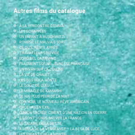
Autres films du catalogue
À LA RENCONTRE D’EMMA
LES ECHAPPÉES
UN ENFANT À AUSCHWITZ
ROMPRE LE MAUVAIS SORT
CE QU’IL RESTE APRÈS
TRAVAILLEURS DU VIDE
L’ORO DEL CA(M)MINO
FRAGMENTS D’UNE JEUNESSE FRANÇAISE
UN DIVAN SUR LA COLLINE
LA VIE DE CHALET
LES BUS DE LA HONTE
LE GOÛT DE L’EAU
LE MIRACLE DE KAMAISHI
JE N’AI PLUS PEUR DE LA NUIT
L’OR NOIR, LE NOUVEAU RÊVE AMÉRICAIN
CHOEURS EN EXIL
L’UNION SACRÉE, CIMENT D’UNE NATION EN GUERRE
ILS SONT VENUS SAUVER LA FRANCE
LE SALAIRE DE LA DETTE
AU-DELÀ DE LA VENGEANCE – LA BESA DE LUCE
LES ENFANTS DE LA HONTE