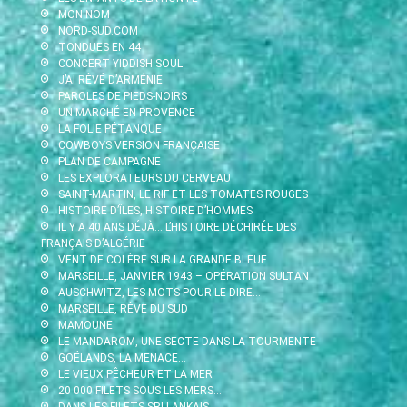
MON NOM
NORD-SUD.COM
TONDUES EN 44
CONCERT YIDDISH SOUL
J’AI RÊVÉ D’ARMÉNIE
PAROLES DE PIEDS-NOIRS
UN MARCHÉ EN PROVENCE
LA FOLIE PÉTANQUE
COWBOYS VERSION FRANÇAISE
PLAN DE CAMPAGNE
LES EXPLORATEURS DU CERVEAU
SAINT-MARTIN, LE RIF ET LES TOMATES ROUGES
HISTOIRE D’ÎLES, HISTOIRE D’HOMMES
IL Y A 40 ANS DÉJÀ… L’HISTOIRE DÉCHIRÉE DES
FRANÇAIS D’ALGÉRIE
VENT DE COLÈRE SUR LA GRANDE BLEUE
MARSEILLE, JANVIER 1943 – OPÉRATION SULTAN
AUSCHWITZ, LES MOTS POUR LE DIRE…
MARSEILLE, RÊVE DU SUD
MAMOUNE
LE MANDAROM, UNE SECTE DANS LA TOURMENTE
GOÉLANDS, LA MENACE…
LE VIEUX PÊCHEUR ET LA MER
20 000 FILETS SOUS LES MERS…
DANS LES FILETS SRI LANKAIS