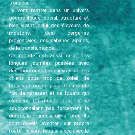
troupeau.
Ils vont rentrer dans un univers
géographique, social, structuré et
bien vivant, celui des éleveurs de
moutons, des bergeries
provençales, des cabanes alpines,
de la transhumance.
Ce monde est aussi celui des
longues journées passées avec
des moutons, des chèvres et des
chiens sous trop de soleil, de
brouillard ou de pluie. Un monde
fait de caresses et de fouets qui
claquent. Un monde dont ils ne
soupçonnaient pas forcement la
dureté, la grandeur ou la force. Ils
vont devoir inventer leur propre
route. Ils vont faire alliance avec le