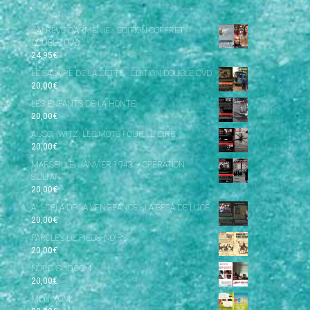
J’AI RÊVÉ D’ARMÉNIE - ÉDITION COFFRET
DOUBLE DVD
24,95
€
LE SALAIRE DE LA DETTE - ÉDITION DOUBLE DVD
20,00
€
LES ENFANTS DE LA HONTE
20,00
€
AUSCHWITZ, LES MOTS POUR LE DIRE
20,00
€
MARSEILLE, JANVIER 1943 – OPÉRATION
SULTAN
20,00
€
AU-DELÀ DE LA VENGEANCE - LA BESA DE LUCE
20,00
€
PAROLES DE PIEDS-NOIRS
20,00
€
NORD-SUD.COM
20,00
€
MON NOM