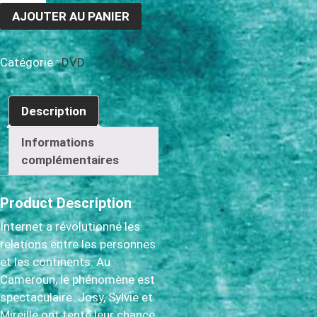
AJOUTER AU PANIER
Catégorie :
DVD
Description
Informations
complémentaires
Product Description
Internet a révolutionné les
relations entre les personnes
et les continents. Au
Cameroun, le phénomène est
spectaculaire. Josy, Sylvie et
Mireille ont tenté leur chance