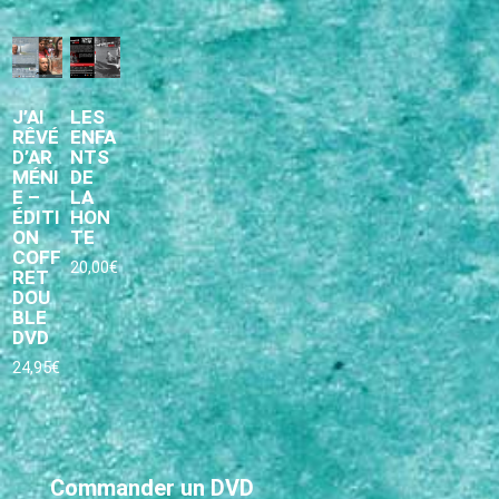
J’AI
LES
RÊVÉ
ENFA
D’AR
NTS
MÉNI
DE
E –
LA
ÉDITI
HON
ON
TE
COFF
20,00
€
RET
DOU
BLE
DVD
24,95
€
Commander un DVD