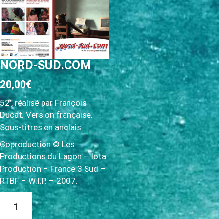
c
i
p
a
l
NORD-SUD.COM
20,00
€
52’, réalisé par François
Ducat. Version française.
Sous-titres en anglais.
Coproduction © Les
Productions du Lagon – Iota
Production – France 3 Sud –
RTBF – W.I.P. – 2007.