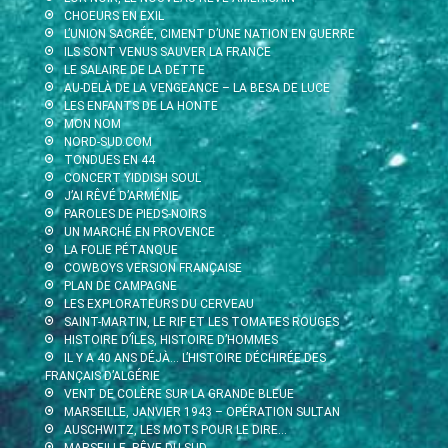
CHOEURS EN EXIL
L’UNION SACRÉE, CIMENT D’UNE NATION EN GUERRE
ILS SONT VENUS SAUVER LA FRANCE
LE SALAIRE DE LA DETTE
AU-DELÀ DE LA VENGEANCE – LA BESA DE LUCE
LES ENFANTS DE LA HONTE
MON NOM
NORD-SUD.COM
TONDUES EN 44
CONCERT YIDDISH SOUL
J’AI RÊVÉ D’ARMÉNIE
PAROLES DE PIEDS-NOIRS
UN MARCHÉ EN PROVENCE
LA FOLIE PÉTANQUE
COWBOYS VERSION FRANÇAISE
PLAN DE CAMPAGNE
LES EXPLORATEURS DU CERVEAU
SAINT-MARTIN, LE RIF ET LES TOMATES ROUGES
HISTOIRE D’ÎLES, HISTOIRE D’HOMMES
IL Y A 40 ANS DÉJÀ… L’HISTOIRE DÉCHIRÉE DES
FRANÇAIS D’ALGÉRIE
VENT DE COLÈRE SUR LA GRANDE BLEUE
MARSEILLE, JANVIER 1943 – OPÉRATION SULTAN
AUSCHWITZ, LES MOTS POUR LE DIRE…