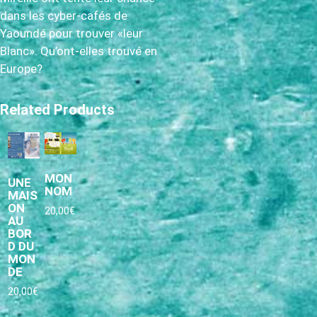
dans les cyber-cafés de
Yaoundé pour trouver «leur
Blanc». Qu’ont-elles trouvé en
Europe?
Related Products
MON
UNE
NOM
MAIS
ON
20,00
€
AU
BOR
D DU
MON
DE
20,00
€