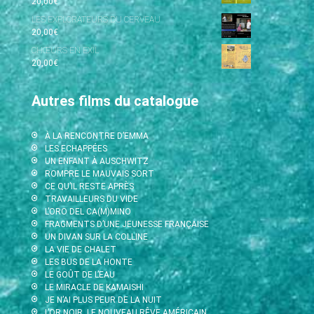
20,00
€
LES EXPLORATEURS DU CERVEAU
20,00
€
CHŒURS EN EXIL
20,00
€
Autres films du catalogue
À LA RENCONTRE D’EMMA
LES ECHAPPÉES
UN ENFANT À AUSCHWITZ
ROMPRE LE MAUVAIS SORT
CE QU’IL RESTE APRÈS
TRAVAILLEURS DU VIDE
L’ORO DEL CA(M)MINO
FRAGMENTS D’UNE JEUNESSE FRANÇAISE
UN DIVAN SUR LA COLLINE
LA VIE DE CHALET
LES BUS DE LA HONTE
LE GOÛT DE L’EAU
LE MIRACLE DE KAMAISHI
JE N’AI PLUS PEUR DE LA NUIT
L’OR NOIR, LE NOUVEAU RÊVE AMÉRICAIN