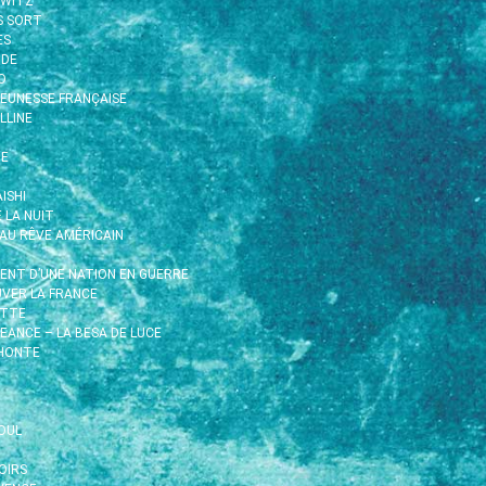
HWITZ
S SORT
ÈS
IDE
O
EUNESSE FRANÇAISE
LLINE
TE
ISHI
E LA NUIT
EAU RÊVE AMÉRICAIN
MENT D’UNE NATION EN GUERRE
UVER LA FRANCE
ETTE
EANCE – LA BESA DE LUCE
 HONTE
OUL
OIRS