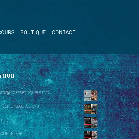
COURS
BOUTIQUE
CONTACT
n DVD
ÉDITION COFFRET DOUBLE DVD
 - ÉDITION DOUBLE DVD
NTE
OUR LE DIRE