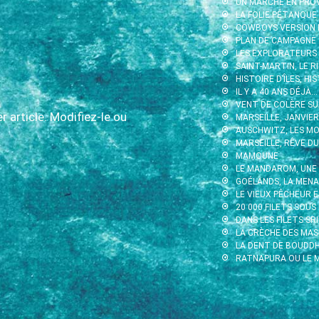
UN MARCHÉ EN PRO
LA FOLIE PÉTANQUE
COWBOYS VERSION 
PLAN DE CAMPAGNE
LES EXPLORATEURS
SAINT-MARTIN, LE 
HISTOIRE D’ÎLES, H
IL Y A 40 ANS DÉJÀ…
VENT DE COLÈRE SU
 article. Modifiez-le ou
MARSEILLE, JANVIE
AUSCHWITZ, LES MO
MARSEILLE, RÊVE DU
MAMOUNE
LE MANDAROM, UNE
GOÉLANDS, LA MEN
LE VIEUX PÊCHEUR 
20 000 FILETS SOUS
DANS LES FILETS SRI
LA CRÈCHE DES MA
LA DENT DE BOUDD
RATNAPURA OU LE M