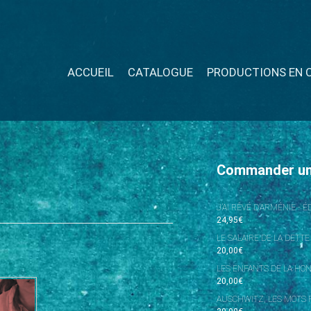
ACCUEIL
CATALOGUE
PRODUCTIONS EN 
Commander u
J’AI RÊVÉ D’ARMÉNIE - 
24,95
€
LE SALAIRE DE LA DETTE
20,00
€
LES ENFANTS DE LA HO
20,00
€
AUSCHWITZ, LES MOTS P