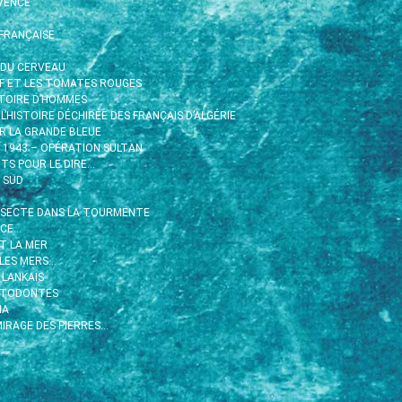
VENCE
FRANÇAISE
 DU CERVEAU
RIF ET LES TOMATES ROUGES
ISTOIRE D’HOMMES
 L’HISTOIRE DÉCHIRÉE DES FRANÇAIS D’ALGÉRIE
R LA GRANDE BLEUE
R 1943 – OPÉRATION SULTAN
TS POUR LE DIRE…
 SUD
 SECTE DANS LA TOURMENTE
ACE…
ET LA MER
 LES MERS…
 LANKAIS
STODONTES
HA
IRAGE DES PIERRES…