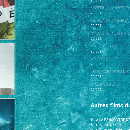
20,00
€
MARSEILLE, JANVIER 19
20,00
€
AU-DELÀ DE LA VENGEAN
20,00
€
PAROLES DE PIEDS-NOIR
20,00
€
NORD-SUD.COM
20,00
€
MON NOM
20,00
€
LES EXPLORATEURS DU 
20,00
€
CHŒURS EN EXIL
20,00
€
Autres films d
À LA RENCONTRE D
LES ECHAPPÉES