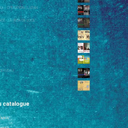
43 – OPÉRATION SULTAN
CE - LA BESA DE LUCE
S
CERVEAU
u catalogue
’EMMA