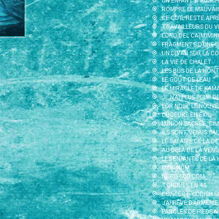
UN ENFANT À AUSC
ROMPRE LE MAUVAI
CE QU’IL RESTE APR
TRAVAILLEURS DU V
L’ORO DEL CA(M)MIN
FRAGMENTS D’UNE J
UN DIVAN SUR LA CO
LA VIE DE CHALET
LES BUS DE LA HON
LE GOÛT DE L’EAU
LE MIRACLE DE KAMA
JE N’AI PLUS PEUR D
L’OR NOIR, LE NOUV
CHOEURS EN EXIL
L’UNION SACRÉE, CI
ILS SONT VENUS SA
LE SALAIRE DE LA D
AU-DELÀ DE LA VENG
LES ENFANTS DE LA
MON NOM
NORD-SUD.COM
TONDUES EN 44
CONCERT YIDDISH S
J’AI RÊVÉ D’ARMÉNIE
PAROLES DE PIEDS-N