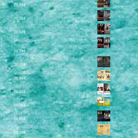
20,00
€
LES ENFANTS DE LA HONTE
20,00
€
AUSCHWITZ, LES MOTS POUR LE DIRE
20,00
€
MARSEILLE, JANVIER 1943 – OPÉRATION
SULTAN
20,00
€
AU-DELÀ DE LA VENGEANCE - LA BESA DE LUCE
20,00
€
PAROLES DE PIEDS-NOIRS
20,00
€
NORD-SUD.COM
20,00
€
MON NOM
20,00
€
LES EXPLORATEURS DU CERVEAU
20,00
€
CHŒURS EN EXIL
20,00
€