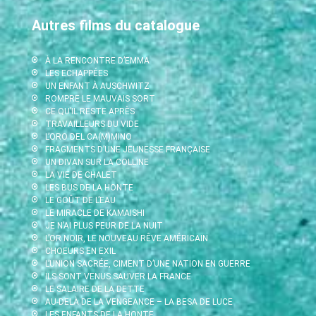
Autres films du catalogue
À LA RENCONTRE D’EMMA
LES ECHAPPÉES
UN ENFANT À AUSCHWITZ
ROMPRE LE MAUVAIS SORT
CE QU’IL RESTE APRÈS
TRAVAILLEURS DU VIDE
L’ORO DEL CA(M)MINO
FRAGMENTS D’UNE JEUNESSE FRANÇAISE
UN DIVAN SUR LA COLLINE
LA VIE DE CHALET
LES BUS DE LA HONTE
LE GOÛT DE L’EAU
LE MIRACLE DE KAMAISHI
JE N’AI PLUS PEUR DE LA NUIT
L’OR NOIR, LE NOUVEAU RÊVE AMÉRICAIN
CHOEURS EN EXIL
L’UNION SACRÉE, CIMENT D’UNE NATION EN GUERRE
ILS SONT VENUS SAUVER LA FRANCE
LE SALAIRE DE LA DETTE
AU-DELÀ DE LA VENGEANCE – LA BESA DE LUCE
LES ENFANTS DE LA HONTE