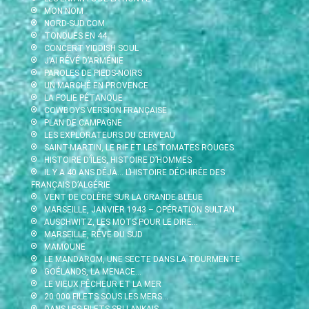
MON NOM
NORD-SUD.COM
TONDUES EN 44
CONCERT YIDDISH SOUL
J’AI RÊVÉ D’ARMÉNIE
PAROLES DE PIEDS-NOIRS
UN MARCHÉ EN PROVENCE
LA FOLIE PÉTANQUE
COWBOYS VERSION FRANÇAISE
PLAN DE CAMPAGNE
LES EXPLORATEURS DU CERVEAU
SAINT-MARTIN, LE RIF ET LES TOMATES ROUGES
HISTOIRE D’ÎLES, HISTOIRE D’HOMMES
IL Y A 40 ANS DÉJÀ… L’HISTOIRE DÉCHIRÉE DES
FRANÇAIS D’ALGÉRIE
VENT DE COLÈRE SUR LA GRANDE BLEUE
MARSEILLE, JANVIER 1943 – OPÉRATION SULTAN
AUSCHWITZ, LES MOTS POUR LE DIRE…
MARSEILLE, RÊVE DU SUD
MAMOUNE
LE MANDAROM, UNE SECTE DANS LA TOURMENTE
GOÉLANDS, LA MENACE…
LE VIEUX PÊCHEUR ET LA MER
20 000 FILETS SOUS LES MERS…
DANS LES FILETS SRI LANKAIS