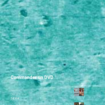
Commander un DVD
J’AI RÊVÉ D’ARMÉNIE - ÉDITION COFFRET
DOUBLE DVD
24,95
€
LE SALAIRE DE LA DETTE - ÉDITION DOUBLE DVD