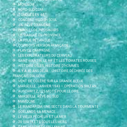
MON NOM
NORD-SUD.COM
TONDUES EN 44
CONCERT YIDDISH SOUL
J’AI RÊVÉ D’ARMÉNIE
PAROLES DE PIEDS-NOIRS
UN MARCHÉ EN PROVENCE
LA FOLIE PÉTANQUE
COWBOYS VERSION FRANÇAISE
PLAN DE CAMPAGNE
LES EXPLORATEURS DU CERVEAU
SAINT-MARTIN, LE RIF ET LES TOMATES ROUGES
HISTOIRE D’ÎLES, HISTOIRE D’HOMMES
IL Y A 40 ANS DÉJÀ… L’HISTOIRE DÉCHIRÉE DES
FRANÇAIS D’ALGÉRIE
VENT DE COLÈRE SUR LA GRANDE BLEUE
MARSEILLE, JANVIER 1943 – OPÉRATION SULTAN
AUSCHWITZ, LES MOTS POUR LE DIRE…
MARSEILLE, RÊVE DU SUD
MAMOUNE
LE MANDAROM, UNE SECTE DANS LA TOURMENTE
GOÉLANDS, LA MENACE…
LE VIEUX PÊCHEUR ET LA MER
20 000 FILETS SOUS LES MERS…
DANS LES FILETS SRI LANKAIS