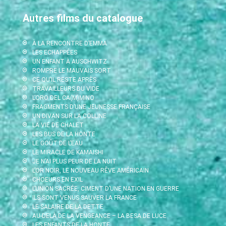
Autres films du catalogue
À LA RENCONTRE D’EMMA
LES ECHAPPÉES
UN ENFANT À AUSCHWITZ
ROMPRE LE MAUVAIS SORT
CE QU’IL RESTE APRÈS
TRAVAILLEURS DU VIDE
L’ORO DEL CA(M)MINO
FRAGMENTS D’UNE JEUNESSE FRANÇAISE
UN DIVAN SUR LA COLLINE
LA VIE DE CHALET
LES BUS DE LA HONTE
LE GOÛT DE L’EAU
LE MIRACLE DE KAMAISHI
JE N’AI PLUS PEUR DE LA NUIT
L’OR NOIR, LE NOUVEAU RÊVE AMÉRICAIN
CHOEURS EN EXIL
L’UNION SACRÉE, CIMENT D’UNE NATION EN GUERRE
ILS SONT VENUS SAUVER LA FRANCE
LE SALAIRE DE LA DETTE
AU-DELÀ DE LA VENGEANCE – LA BESA DE LUCE
LES ENFANTS DE LA HONTE