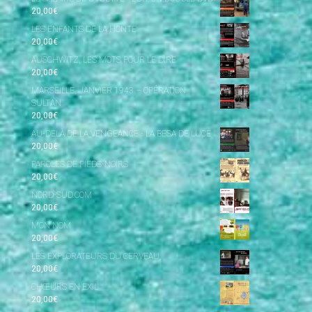
20,00
€
LES ENFANTS DE LA HONTE
20,00
€
AUSCHWITZ, LES MOTS POUR LE DIRE
20,00
€
MARSEILLE, JANVIER 1943 – OPÉRATION
SULTAN
20,00
€
AU-DELÀ DE LA VENGEANCE - LA BESA DE LUCE
20,00
€
PAROLES DE PIEDS-NOIRS
20,00
€
NORD-SUD.COM
20,00
€
MON NOM
20,00
€
LES EXPLORATEURS DU CERVEAU
20,00
€
CHŒURS EN EXIL
20,00
€