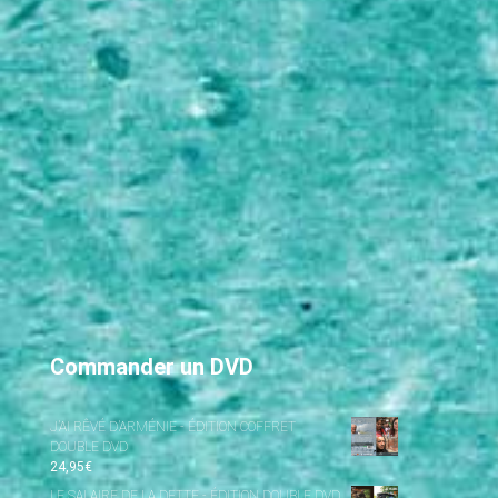
Commander un DVD
J’AI RÊVÉ D’ARMÉNIE - ÉDITION COFFRET
DOUBLE DVD
24,95
€
LE SALAIRE DE LA DETTE - ÉDITION DOUBLE DVD