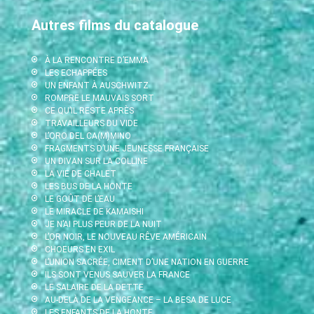
Autres films du catalogue
À LA RENCONTRE D’EMMA
LES ECHAPPÉES
UN ENFANT À AUSCHWITZ
ROMPRE LE MAUVAIS SORT
CE QU’IL RESTE APRÈS
TRAVAILLEURS DU VIDE
L’ORO DEL CA(M)MINO
FRAGMENTS D’UNE JEUNESSE FRANÇAISE
UN DIVAN SUR LA COLLINE
LA VIE DE CHALET
LES BUS DE LA HONTE
LE GOÛT DE L’EAU
LE MIRACLE DE KAMAISHI
JE N’AI PLUS PEUR DE LA NUIT
L’OR NOIR, LE NOUVEAU RÊVE AMÉRICAIN
CHOEURS EN EXIL
L’UNION SACRÉE, CIMENT D’UNE NATION EN GUERRE
ILS SONT VENUS SAUVER LA FRANCE
LE SALAIRE DE LA DETTE
AU-DELÀ DE LA VENGEANCE – LA BESA DE LUCE
LES ENFANTS DE LA HONTE