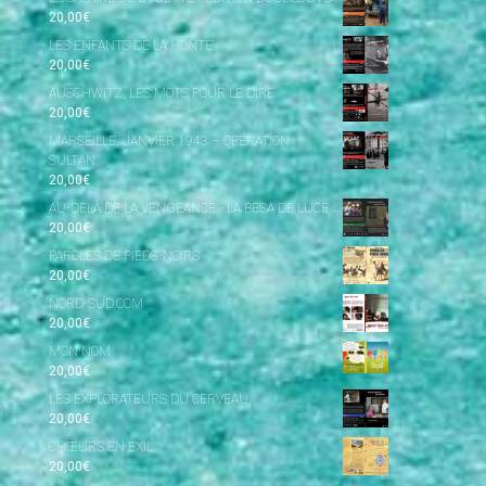
20,00
€
LES ENFANTS DE LA HONTE
20,00
€
AUSCHWITZ, LES MOTS POUR LE DIRE
20,00
€
MARSEILLE, JANVIER 1943 – OPÉRATION
SULTAN
20,00
€
AU-DELÀ DE LA VENGEANCE - LA BESA DE LUCE
20,00
€
PAROLES DE PIEDS-NOIRS
20,00
€
NORD-SUD.COM
20,00
€
MON NOM
20,00
€
LES EXPLORATEURS DU CERVEAU
20,00
€
CHŒURS EN EXIL
20,00
€