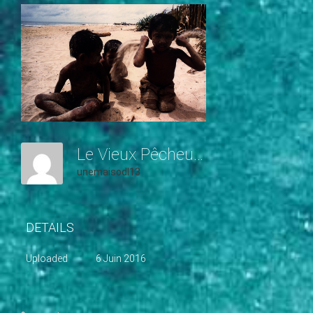
c
i
p
a
l
Le Vieux Pêcheur Et La Mer
unemaisodl13
DETAILS
Uploaded
6 Juin 2016