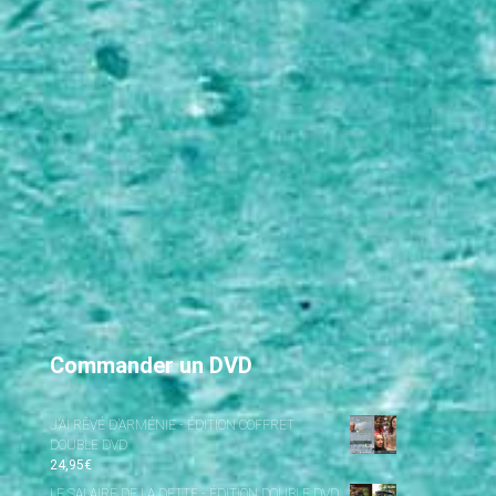
Commander un DVD
J’AI RÊVÉ D’ARMÉNIE - ÉDITION COFFRET
DOUBLE DVD
24,95
€
LE SALAIRE DE LA DETTE - ÉDITION DOUBLE DVD