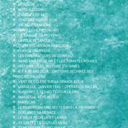
MON NOM
NORD-SUD.COM
TONDUES EN 44
CONCERT YIDDISH SOUL
J’AI RÊVÉ D’ARMÉNIE
PAROLES DE PIEDS-NOIRS
UN MARCHÉ EN PROVENCE
LA FOLIE PÉTANQUE
COWBOYS VERSION FRANÇAISE
PLAN DE CAMPAGNE
LES EXPLORATEURS DU CERVEAU
SAINT-MARTIN, LE RIF ET LES TOMATES ROUGES
HISTOIRE D’ÎLES, HISTOIRE D’HOMMES
IL Y A 40 ANS DÉJÀ… L’HISTOIRE DÉCHIRÉE DES
FRANÇAIS D’ALGÉRIE
VENT DE COLÈRE SUR LA GRANDE BLEUE
MARSEILLE, JANVIER 1943 – OPÉRATION SULTAN
AUSCHWITZ, LES MOTS POUR LE DIRE…
MARSEILLE, RÊVE DU SUD
MAMOUNE
LE MANDAROM, UNE SECTE DANS LA TOURMENTE
GOÉLANDS, LA MENACE…
LE VIEUX PÊCHEUR ET LA MER
20 000 FILETS SOUS LES MERS…
DANS LES FILETS SRI LANKAIS