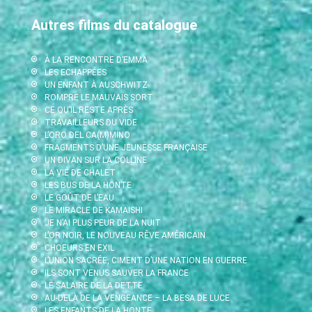
Autres films du catalogue
À LA RENCONTRE D’EMMA
LES ECHAPPÉES
UN ENFANT À AUSCHWITZ
ROMPRE LE MAUVAIS SORT
CE QU’IL RESTE APRÈS
TRAVAILLEURS DU VIDE
L’ORO DEL CA(M)MINO
FRAGMENTS D’UNE JEUNESSE FRANÇAISE
UN DIVAN SUR LA COLLINE
LA VIE DE CHALET
LES BUS DE LA HONTE
LE GOÛT DE L’EAU
LE MIRACLE DE KAMAISHI
JE N’AI PLUS PEUR DE LA NUIT
L’OR NOIR, LE NOUVEAU RÊVE AMÉRICAIN
CHOEURS EN EXIL
L’UNION SACRÉE, CIMENT D’UNE NATION EN GUERRE
ILS SONT VENUS SAUVER LA FRANCE
LE SALAIRE DE LA DETTE
AU-DELÀ DE LA VENGEANCE – LA BESA DE LUCE
LES ENFANTS DE LA HONTE