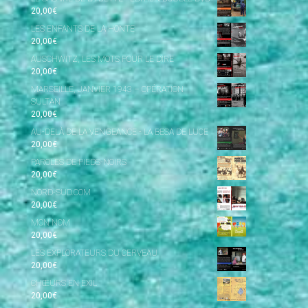
20,00
€
LES ENFANTS DE LA HONTE
20,00
€
AUSCHWITZ, LES MOTS POUR LE DIRE
20,00
€
MARSEILLE, JANVIER 1943 – OPÉRATION
SULTAN
20,00
€
AU-DELÀ DE LA VENGEANCE - LA BESA DE LUCE
20,00
€
PAROLES DE PIEDS-NOIRS
20,00
€
NORD-SUD.COM
20,00
€
MON NOM
20,00
€
LES EXPLORATEURS DU CERVEAU
20,00
€
CHŒURS EN EXIL
20,00
€