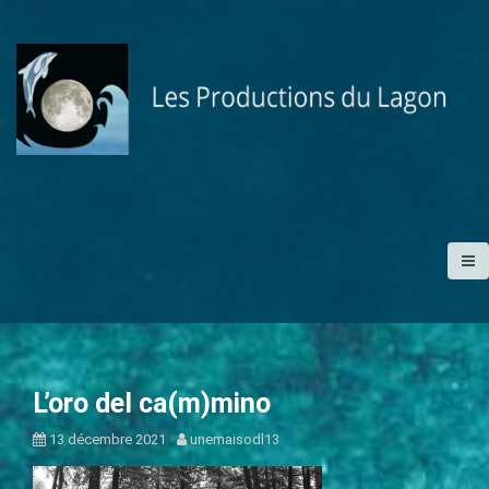
A
l
l
e
r
a
u
c
o
n
t
e
n
u
p
L’oro del ca(m)mino
r
13 décembre 2021
unemaisodl13
i
n