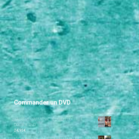
Commander un DVD
J’AI RÊVÉ D’ARMÉNIE - ÉDITION COFFRET
DOUBLE DVD
24,95
€
LE SALAIRE DE LA DETTE - ÉDITION DOUBLE DVD