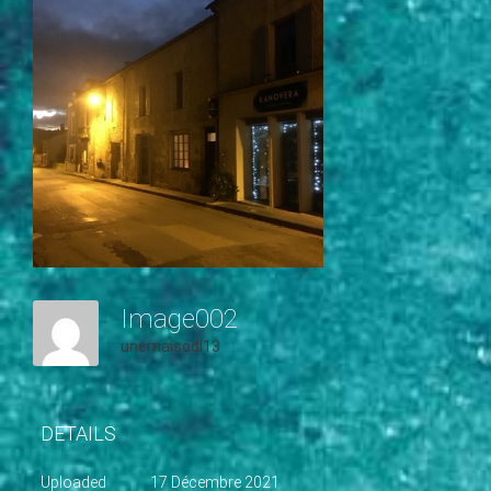
c
i
p
a
l
Image002
unemaisodl13
DETAILS
Uploaded
17 Décembre 2021