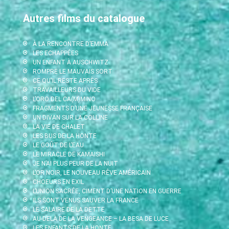
Autres films du catalogue
À LA RENCONTRE D’EMMA
LES ECHAPPÉES
UN ENFANT À AUSCHWITZ
ROMPRE LE MAUVAIS SORT
CE QU’IL RESTE APRÈS
TRAVAILLEURS DU VIDE
L’ORO DEL CA(M)MINO
FRAGMENTS D’UNE JEUNESSE FRANÇAISE
UN DIVAN SUR LA COLLINE
LA VIE DE CHALET
LES BUS DE LA HONTE
LE GOÛT DE L’EAU
LE MIRACLE DE KAMAISHI
JE N’AI PLUS PEUR DE LA NUIT
L’OR NOIR, LE NOUVEAU RÊVE AMÉRICAIN
CHOEURS EN EXIL
L’UNION SACRÉE, CIMENT D’UNE NATION EN GUERRE
ILS SONT VENUS SAUVER LA FRANCE
LE SALAIRE DE LA DETTE
AU-DELÀ DE LA VENGEANCE – LA BESA DE LUCE
LES ENFANTS DE LA HONTE