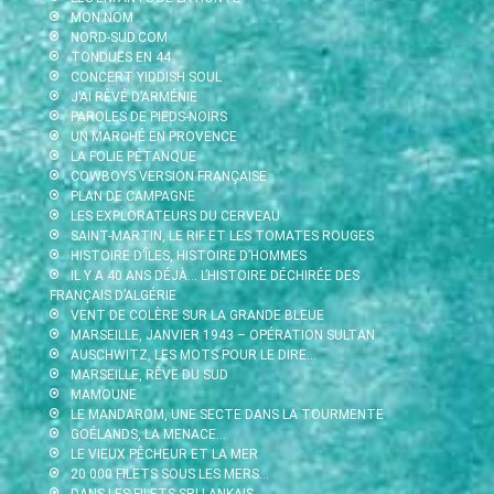
MON NOM
NORD-SUD.COM
TONDUES EN 44
CONCERT YIDDISH SOUL
J’AI RÊVÉ D’ARMÉNIE
PAROLES DE PIEDS-NOIRS
UN MARCHÉ EN PROVENCE
LA FOLIE PÉTANQUE
COWBOYS VERSION FRANÇAISE
PLAN DE CAMPAGNE
LES EXPLORATEURS DU CERVEAU
SAINT-MARTIN, LE RIF ET LES TOMATES ROUGES
HISTOIRE D’ÎLES, HISTOIRE D’HOMMES
IL Y A 40 ANS DÉJÀ… L’HISTOIRE DÉCHIRÉE DES
FRANÇAIS D’ALGÉRIE
VENT DE COLÈRE SUR LA GRANDE BLEUE
MARSEILLE, JANVIER 1943 – OPÉRATION SULTAN
AUSCHWITZ, LES MOTS POUR LE DIRE…
MARSEILLE, RÊVE DU SUD
MAMOUNE
LE MANDAROM, UNE SECTE DANS LA TOURMENTE
GOÉLANDS, LA MENACE…
LE VIEUX PÊCHEUR ET LA MER
20 000 FILETS SOUS LES MERS…
DANS LES FILETS SRI LANKAIS