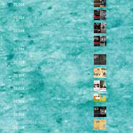
20,00
€
LES ENFANTS DE LA HONTE
20,00
€
AUSCHWITZ, LES MOTS POUR LE DIRE
20,00
€
MARSEILLE, JANVIER 1943 – OPÉRATION
SULTAN
20,00
€
AU-DELÀ DE LA VENGEANCE - LA BESA DE LUCE
20,00
€
PAROLES DE PIEDS-NOIRS
20,00
€
NORD-SUD.COM
20,00
€
MON NOM
20,00
€
LES EXPLORATEURS DU CERVEAU
20,00
€
CHŒURS EN EXIL
20,00
€