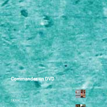
Commander un DVD
J’AI RÊVÉ D’ARMÉNIE - ÉDITION COFFRET
DOUBLE DVD
24,95
€
LE SALAIRE DE LA DETTE - ÉDITION DOUBLE DVD