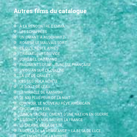
Autres films du catalogue
À LA RENCONTRE D’EMMA
LES ECHAPPÉES
UN ENFANT À AUSCHWITZ
ROMPRE LE MAUVAIS SORT
CE QU’IL RESTE APRÈS
TRAVAILLEURS DU VIDE
L’ORO DEL CA(M)MINO
FRAGMENTS D’UNE JEUNESSE FRANÇAISE
UN DIVAN SUR LA COLLINE
LA VIE DE CHALET
LES BUS DE LA HONTE
LE GOÛT DE L’EAU
LE MIRACLE DE KAMAISHI
JE N’AI PLUS PEUR DE LA NUIT
L’OR NOIR, LE NOUVEAU RÊVE AMÉRICAIN
CHOEURS EN EXIL
L’UNION SACRÉE, CIMENT D’UNE NATION EN GUERRE
ILS SONT VENUS SAUVER LA FRANCE
LE SALAIRE DE LA DETTE
AU-DELÀ DE LA VENGEANCE – LA BESA DE LUCE
LES ENFANTS DE LA HONTE