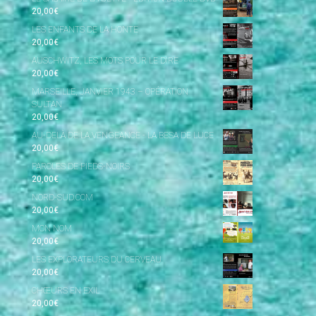
20,00
€
LES ENFANTS DE LA HONTE
20,00
€
AUSCHWITZ, LES MOTS POUR LE DIRE
20,00
€
MARSEILLE, JANVIER 1943 – OPÉRATION
SULTAN
20,00
€
AU-DELÀ DE LA VENGEANCE - LA BESA DE LUCE
20,00
€
PAROLES DE PIEDS-NOIRS
20,00
€
NORD-SUD.COM
20,00
€
MON NOM
20,00
€
LES EXPLORATEURS DU CERVEAU
20,00
€
CHŒURS EN EXIL
20,00
€