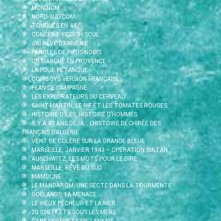
MON NOM
NORD-SUD.COM
TONDUES EN 44
CONCERT YIDDISH SOUL
J’AI RÊVÉ D’ARMÉNIE
PAROLES DE PIEDS-NOIRS
UN MARCHÉ EN PROVENCE
LA FOLIE PÉTANQUE
COWBOYS VERSION FRANÇAISE
PLAN DE CAMPAGNE
LES EXPLORATEURS DU CERVEAU
SAINT-MARTIN, LE RIF ET LES TOMATES ROUGES
HISTOIRE D’ÎLES, HISTOIRE D’HOMMES
IL Y A 40 ANS DÉJÀ… L’HISTOIRE DÉCHIRÉE DES
FRANÇAIS D’ALGÉRIE
VENT DE COLÈRE SUR LA GRANDE BLEUE
MARSEILLE, JANVIER 1943 – OPÉRATION SULTAN
AUSCHWITZ, LES MOTS POUR LE DIRE…
MARSEILLE, RÊVE DU SUD
MAMOUNE
LE MANDAROM, UNE SECTE DANS LA TOURMENTE
GOÉLANDS, LA MENACE…
LE VIEUX PÊCHEUR ET LA MER
20 000 FILETS SOUS LES MERS…
DANS LES FILETS SRI LANKAIS