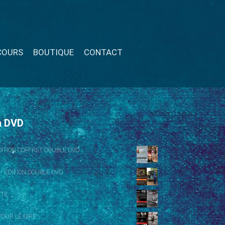
COURS
BOUTIQUE
CONTACT
n DVD
ÉDITION COFFRET DOUBLE DVD
 - ÉDITION DOUBLE DVD
NTE
OUR LE DIRE