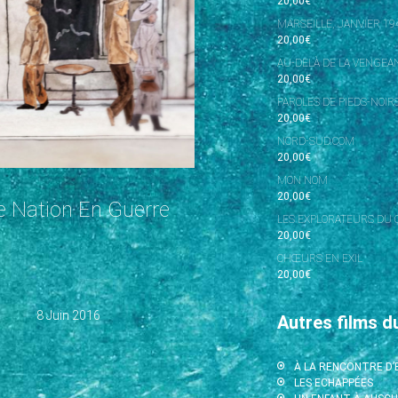
20,00
€
MARSEILLE, JANVIER 19
20,00
€
AU-DELÀ DE LA VENGEAN
20,00
€
PAROLES DE PIEDS-NOIR
20,00
€
NORD-SUD.COM
20,00
€
MON NOM
20,00
€
ne Nation En Guerre
LES EXPLORATEURS DU 
20,00
€
CHŒURS EN EXIL
20,00
€
8 Juin 2016
Autres films d
À LA RENCONTRE D
LES ECHAPPÉES