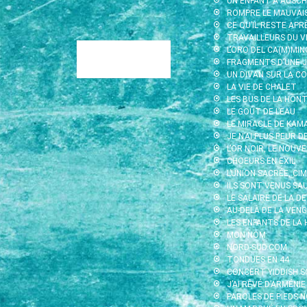
UN ENFANT À AUSC
ROMPRE LE MAUVAI
CE QU’IL RESTE APR
TRAVAILLEURS DU V
L’ORO DEL CA(M)MIN
MAMOUNE
→
FRAGMENTS D’UNE J
UN DIVAN SUR LA CO
LA VIE DE CHALET
LES BUS DE LA HON
LE GOÛT DE L’EAU
LE MIRACLE DE KAMA
JE N’AI PLUS PEUR D
L’OR NOIR, LE NOUV
CHOEURS EN EXIL
L’UNION SACRÉE, CI
ILS SONT VENUS SA
LE SALAIRE DE LA D
AU-DELÀ DE LA VENG
LES ENFANTS DE LA
MON NOM
NORD-SUD.COM
TONDUES EN 44
CONCERT YIDDISH S
J’AI RÊVÉ D’ARMÉNIE
PAROLES DE PIEDS-N