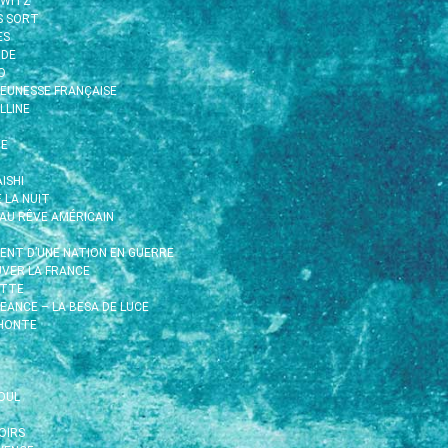
HWITZ
S SORT
ÈS
IDE
O
EUNESSE FRANÇAISE
LLINE
TE
ISHI
E LA NUIT
EAU RÊVE AMÉRICAIN
MENT D’UNE NATION EN GUERRE
UVER LA FRANCE
ETTE
EANCE – LA BESA DE LUCE
 HONTE
OUL
OIRS