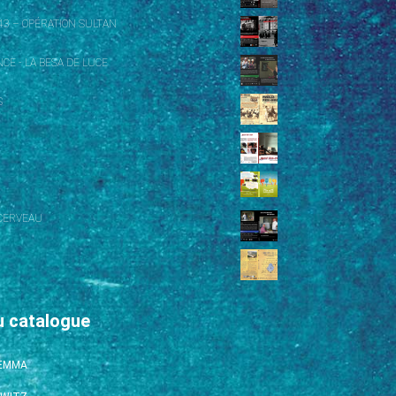
43 – OPÉRATION SULTAN
CE - LA BESA DE LUCE
S
CERVEAU
u catalogue
’EMMA