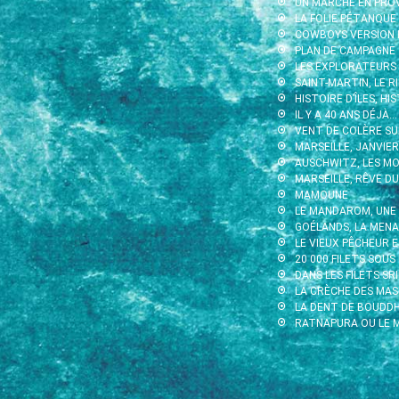
UN MARCHÉ EN PRO
LA FOLIE PÉTANQUE
COWBOYS VERSION 
PLAN DE CAMPAGNE
LES EXPLORATEURS
SAINT-MARTIN, LE 
HISTOIRE D’ÎLES, H
IL Y A 40 ANS DÉJÀ…
VENT DE COLÈRE SU
MARSEILLE, JANVIE
AUSCHWITZ, LES MO
MARSEILLE, RÊVE DU
MAMOUNE
LE MANDAROM, UNE
GOÉLANDS, LA MEN
LE VIEUX PÊCHEUR 
20 000 FILETS SOUS
DANS LES FILETS SRI
LA CRÈCHE DES MA
LA DENT DE BOUDD
RATNAPURA OU LE M