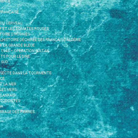
VENCE
FRANÇAISE
 DU CERVEAU
RIF ET LES TOMATES ROUGES
ISTOIRE D’HOMMES
 L’HISTOIRE DÉCHIRÉE DES FRANÇAIS D’ALGÉRIE
R LA GRANDE BLEUE
R 1943 – OPÉRATION SULTAN
TS POUR LE DIRE…
 SUD
 SECTE DANS LA TOURMENTE
ACE…
ET LA MER
 LES MERS…
 LANKAIS
STODONTES
HA
IRAGE DES PIERRES…