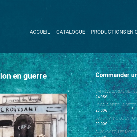
ACCUEIL
CATALOGUE
PRODUCTIONS EN 
tion en guerre
Commander u
J’AI RÊVÉ D’ARMÉNIE - 
24,95
€
LE SALAIRE DE LA DETTE
20,00
€
LES ENFANTS DE LA HO
20,00
€
AUSCHWITZ, LES MOTS P